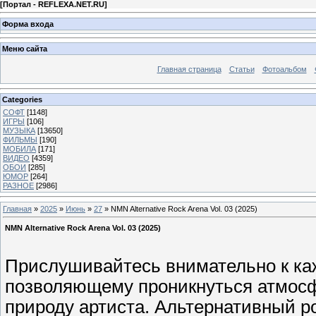
[
Портал - REFLEXA.NET.RU
]
Форма входа
Меню сайта
Главная страница
Статьи
Фотоальбом
Categories
СОФТ
[1148]
ИГРЫ
[106]
МУЗЫКА
[13650]
ФИЛЬМЫ
[190]
МОБИЛА
[171]
ВИДЕО
[4359]
ОБОИ
[285]
ЮМОР
[264]
РАЗНОЕ
[2986]
Главная
»
2025
»
Июнь
»
27
» NMN Alternative Rock Arena Vol. 03 (2025)
NMN Alternative Rock Arena Vol. 03 (2025)
Прислушивайтесь внимательно к каж
позволяющему проникнуться атмосф
природу артиста. Альтернативный р