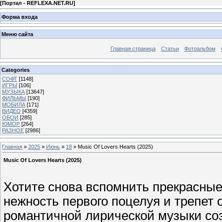
[
Портал - REFLEXA.NET.RU
]
Форма входа
Меню сайта
Главная страница
Статьи
Фотоальбом
Categories
СОФТ
[1148]
ИГРЫ
[106]
МУЗЫКА
[13647]
ФИЛЬМЫ
[190]
МОБИЛА
[171]
ВИДЕО
[4359]
ОБОИ
[285]
ЮМОР
[264]
РАЗНОЕ
[2986]
Главная
»
2025
»
Июнь
»
18
» Music Of Lovers Hearts (2025)
Music Of Lovers Hearts (2025)
Хотите снова вспомнить прекрасные
нежность первого поцелуя и трепет 
романтичной лирической музыки соз