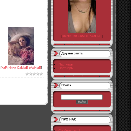
[
КаРтИнКи СаМыЕ рАзНыЕ
]
Друзья сайта
Партнеры
[
КаРтИнКи СаМыЕ рАзНыЕ
]
Партнеры
Поиск
ПРО НАС
Сообщество :)