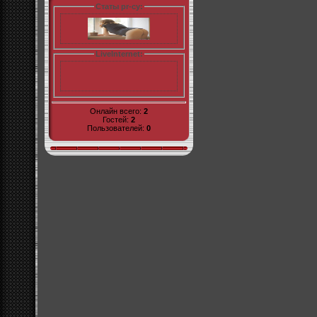
Статы pr-cy:
LiveInternet:
Онлайн всего:
2
Гостей:
2
Пользователей:
0