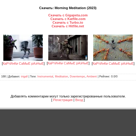
Скачать: Morning Meditation (2023)
Скачать с Gigapeta.com
Скачать с Katfile.com
Скачать с Turbo.to
Скачать с Hitfile.net
[
КаРтИнКи СаМыЕ рАзНыЕ
]
[
КаРтИнКи СаМыЕ рАзНыЕ
]
[
КаРтИнКи СаМыЕ рАзНыЕ
]
: 168 |
Добавил
:
trigall
|
Теги
:
Instrumental
,
Meditation
,
Downtempo
,
Ambient
|
Рейтинг
:
0.0
/
0
Добавлять комментарии могут только зарегистрированные пользователи.
[
Регистрация
|
Вход
]