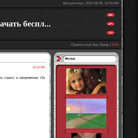
Воскресенье, 2026-08-09, 10:43 AM
ачать беспл...
Приветствую Вас
Гость
|
RSS
Фотки
10:10 PM
ть стресс и напряжение. Он
[
КаРтИнКи СаМыЕ рАзНыЕ
]
[
КаРтИнКи СаМыЕ рАзНыЕ
]