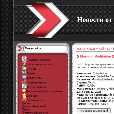
Новости от 
Меню сайта
Главная
»
2023
»
Май
»
31
» M
Morning Meditation (
Главная страница
Этот сборник предназначен
Информация о сайте
состоит из композиций, кот
Статьи
Категория:
Compilation
Форум
Исполнитель:
Varied Perfo
Фотоальбом
Название:
Morning Meditatio
Страна:
World
Гостевая книга
Лейбл:
CASA
Каталог файлов
Жанр музыки:
Ambient, Medi
Бесплатный каталог сайтов
Дата релиза:
2023
Количество композиций:
Дневник
Формат | Качество:
MP3 | 3
Онлайн игры
Продолжительность:
09:1
Тесты
Размер:
1300 mb (+3% )
Доска объявлений
Видео
Самые лучшие sms