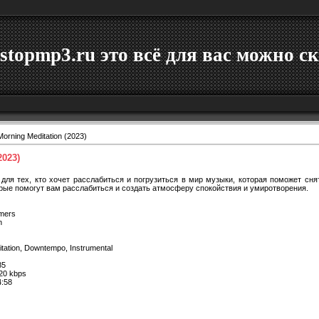
stopmp3.ru это всё для вас можно ск
orning Meditation (2023)
2023)
 для тех, кто хочет расслабиться и погрузиться в мир музыки, которая поможет сня
орые помогут вам расслабиться и создать атмосферу спокойствия и умиротворения.
rmers
n
tation, Downtempo, Instrumental
85
20 kbps
4:58