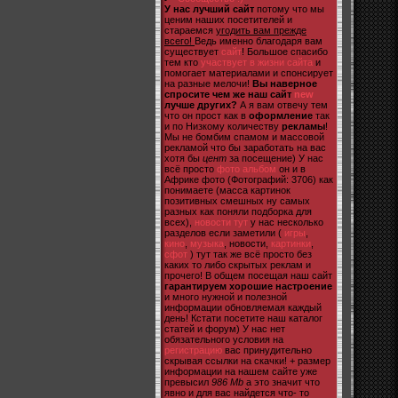
У нас лучший сайт
потому что мы
ценим наших посетителей и
стараемся
угодить вам прежде
всего!
Ведь именно благодаря вам
существует
сайт
! Большое спасибо
тем кто
участвует в жизни сайта
и
помогает материалами и спонсирует
на разные мелочи!
Вы наверное
спросите чем же наш сайт
new
лучше других?
А я вам отвечу тем
что он прост как в
оформление
так
и по Низкому количеству
рекламы
!
Мы не бомбим спамом и массовой
рекламой что бы заработать на вас
хотя бы
цент
за посещение) У нас
всё просто
фото альбом
он и в
Африке фото (Фотографий: 3706) как
понимаете (масса картинок
позитивных смешных ну самых
разных как поняли подборка для
всех),
новости тут
у нас несколько
разделов если заметили (
игры
,
кино
,
музыка
, новости,
картинки
,
сфот
) тут так же всё просто без
каких то либо скрытых реклам и
прочего! В общем посещая наш сайт
гарантируем хорошие настроение
и много нужной и полезной
информации обновляемая каждый
день! Кстати посетите наш каталог
статей и форум) У нас нет
обязательного условия на
регистрацию
вас принудительно
скрывая ссылки на скачки! + размер
информации на нашем сайте уже
превысил
986 Mb
а это значит что
явно и для вас найдется что- то