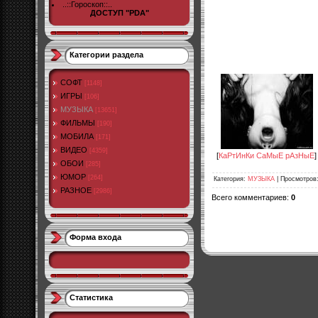
..::Гороскоп::..
ДОСТУП "PDA"
Категории раздела
СОФТ
[1148]
ИГРЫ
[106]
МУЗЫКА
[13651]
ФИЛЬМЫ
[190]
МОБИЛА
[171]
ВИДЕО
[4359]
[
КаРтИнКи СаМыЕ рАзНыЕ
]
ОБОИ
[285]
ЮМОР
[264]
Категория
:
МУЗЫКА
|
Просмотров
РАЗНОЕ
[2986]
Всего комментариев
:
0
Форма входа
Статистика