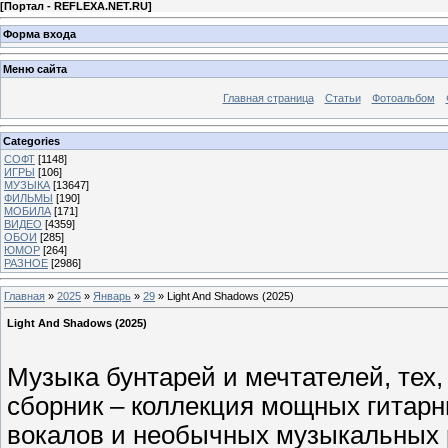
[
Портал - REFLEXA.NET.RU
]
Форма входа
Меню сайта
Главная страница
Статьи
Фотоальбом
Categories
СОФТ
[1148]
ИГРЫ
[106]
МУЗЫКА
[13647]
ФИЛЬМЫ
[190]
МОБИЛА
[171]
ВИДЕО
[4359]
ОБОИ
[285]
ЮМОР
[264]
РАЗНОЕ
[2986]
Главная
»
2025
»
Январь
»
29
» Light And Shadows (2025)
Light And Shadows (2025)
Музыка бунтарей и мечтателей, тех, 
сборник – коллекция мощных гитар
вокалов и необычных музыкальных р