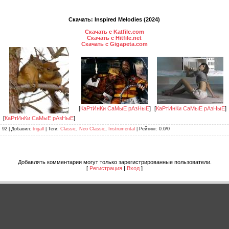
Скачать: Inspired Melodies (2024)
Скачать с Katfile.com
Скачать с Hitfile.net
Скачать с Gigapeta.com
[
КаРтИнКи СаМыЕ рАзНыЕ
]
[
КаРтИнКи СаМыЕ рАзНыЕ
]
[
КаРтИнКи СаМыЕ рАзНыЕ
]
: 92 |
Добавил
:
trigall
|
Теги
:
Classic
,
Neo Classic
,
Instrumental
|
Рейтинг
:
0.0
/
0
Добавлять комментарии могут только зарегистрированные пользователи.
[
Регистрация
|
Вход
]