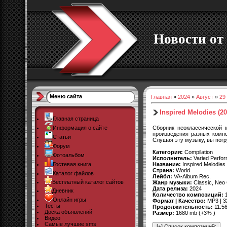
Новости от 
Меню сайта
Главная
»
2024
»
Август
»
29
Inspired Melodies (20
Главная страница
Сборник неоклассической 
Информация о сайте
произведения разных комп
Статьи
Слушая эту музыку, вы погр
Форум
Категория:
Compilation
Фотоальбом
Исполнитель:
Varied Perfo
Название:
Inspired Melodies
Гостевая книга
Страна:
World
Каталог файлов
Лейбл:
VA-Album Rec.
Бесплатный каталог сайтов
Жанр музыки:
Classic, Neo 
Дата релиза:
2024
Дневник
Количество композиций:
1
Онлайн игры
Формат | Качество:
MP3 | 3
Тесты
Продолжительность:
11:56
Доска объявлений
Размер:
1680 mb (+3% )
Видео
Самые лучшие sms