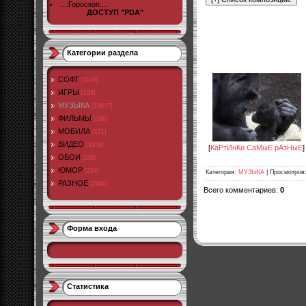
..::Гороскоп::..
ДОСТУП "PDA"
Категории раздела
СОФТ
[1148]
ИГРЫ
[106]
МУЗЫКА
[13647]
ФИЛЬМЫ
[190]
МОБИЛА
[171]
ВИДЕО
[4359]
[
КаРтИнКи СаМыЕ рАзНыЕ
]
ОБОИ
[285]
ЮМОР
[264]
Категория
:
МУЗЫКА
|
Просмотров
РАЗНОЕ
[2986]
Всего комментариев
:
0
Форма входа
Статистика