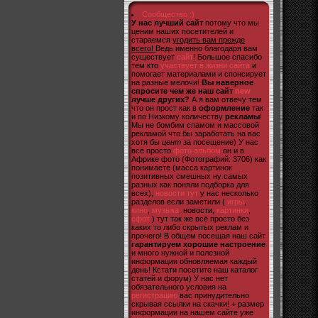
Сообщество :)
У нас лучший сайт
потому что мы
ценим наших посетителей и
стараемся
угодить вам прежде
всего!
Ведь именно благодаря вам
существует
сайт
! Большое спасибо
тем кто
участвует в жизни сайта
и
помогает материалами и спонсирует
на разные мелочи!
Вы наверное
спросите чем же наш сайт
new
лучше других?
А я вам отвечу тем
что он прост как в
оформление
так
и по Низкому количеству
рекламы
!
Мы не бомбим спамом и массовой
рекламой что бы заработать на вас
хотя бы
цент
за посещение) У нас
всё просто
фото альбом
он и в
Африке фото (Фотографий: 3706) как
понимаете (масса картинок
позитивных смешных ну самых
разных как поняли подборка для
всех),
новости тут
у нас несколько
разделов если заметили (
игры
,
кино
,
музыка
, новости,
картинки
,
сфот
) тут так же всё просто без
каких то либо скрытых реклам и
прочего! В общем посещая наш сайт
гарантируем хорошие настроение
и много нужной и полезной
информации обновляемая каждый
день! Кстати посетите наш каталог
статей и форум) У нас нет
обязательного условия на
регистрацию
вас принудительно
скрывая ссылки на скачки! + размер
информации на нашем сайте уже