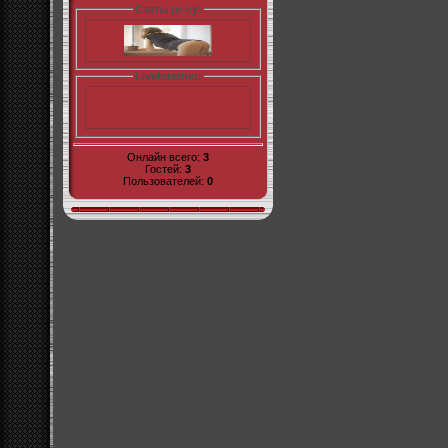
Статы pr-cy:
LiveInternet:
Онлайн всего:
3
Гостей:
3
Пользователей:
0