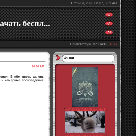
Пятница, 2026-08-07, 3:39 AM
ачать беспл...
Приветствую Вас
Гость
|
RSS
Фотки
10:36 AM
ления. В нём представлены
 и камерные произведения.
[
КаРтИнКи СаМыЕ рАзНыЕ
]