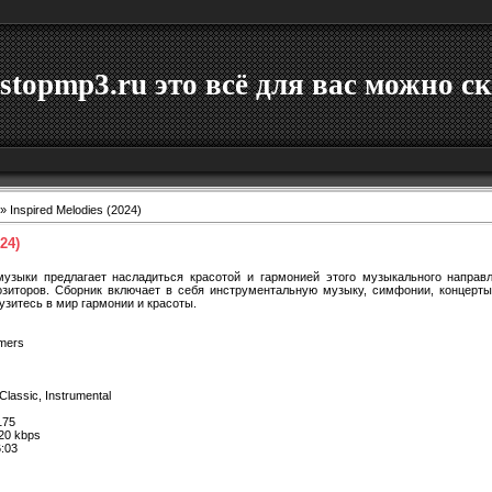
stopmp3.ru это всё для вас можно ск
» Inspired Melodies (2024)
24)
музыки предлагает насладиться красотой и гармонией этого музыкального направ
озиторов. Сборник включает в себя инструментальную музыку, симфонии, концерты
узитесь в мир гармонии и красоты.
rmers
Classic, Instrumental
75
20 kbps
:03