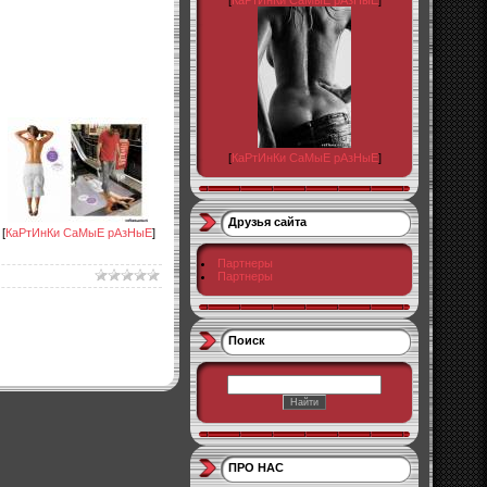
[
КаРтИнКи СаМыЕ рАзНыЕ
]
[
КаРтИнКи СаМыЕ рАзНыЕ
]
Друзья сайта
[
КаРтИнКи СаМыЕ рАзНыЕ
]
Партнеры
Партнеры
Поиск
ПРО НАС