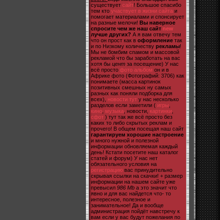
существует
сайт
! Большое спасибо
тем кто
участвует в жизни сайта
и
помогает материалами и спонсирует
на разные мелочи!
Вы наверное
спросите чем же наш сайт
new
лучше других?
А я вам отвечу тем
что он прост как в
оформление
так
и по Низкому количеству
рекламы
!
Мы не бомбим спамом и массовой
рекламой что бы заработать на вас
хотя бы
цент
за посещение) У нас
всё просто
фото альбом
он и в
Африке фото (Фотографий: 3706) как
понимаете (масса картинок
позитивных смешных ну самых
разных как поняли подборка для
всех),
новости тут
у нас несколько
разделов если заметили (
игры
,
кино
,
музыка
, новости,
картинки
,
сфот
) тут так же всё просто без
каких то либо скрытых реклам и
прочего! В общем посещая наш сайт
гарантируем хорошие настроение
и много нужной и полезной
информации обновляемая каждый
день! Кстати посетите наш каталог
статей и форум) У нас нет
обязательного условия на
регистрацию
вас принудительно
скрывая ссылки на скачки! + размер
информации на нашем сайте уже
превысил
986 Mb
а это значит что
явно и для вас найдется что- то
интересное, полезное и
занимательное! Да и вообще
администрация пойдёт навстречу к
вам если у вас будут пожелания по