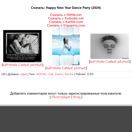
Скачать: Happy New Year Dance Party (2024)
Скачать с Hitfile.net
Скачать с Turbobit.net
Скачать с Katfile.com
Скачать с Gigapeta.com
[
КаРтИнКи СаМыЕ рАзНыЕ
]
[
КаРтИнКи СаМыЕ рАзНыЕ
]
[
КаРтИнКи СаМыЕ рАзНыЕ
]
: 134 |
Добавил
:
trigall
|
Теги
:
HOUSE
,
Club
,
Dance
,
Electro
|
Рейтинг
:
0.0
/
0
Добавлять комментарии могут только зарегистрированные пользователи.
[
Регистрация
|
Вход
]