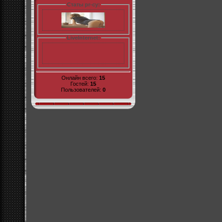
Статы pr-cy:
LiveInternet:
Онлайн всего:
15
Гостей:
15
Пользователей:
0