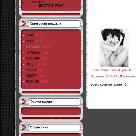
..::Гороскоп::..
ДОСТУП "PDA"
Категории раздела
СОФТ
[1148]
ИГРЫ
[106]
МУЗЫКА
[13647]
ФИЛЬМЫ
[190]
МОБИЛА
[171]
ВИДЕО
[4359]
ОБОИ
[
КаРтИнКи СаМыЕ рАзНыЕ
]
[285]
ЮМОР
[264]
Категория
:
МУЗЫКА
|
Просмотров
РАЗНОЕ
[2986]
Всего комментариев
:
0
Форма входа
Статистика