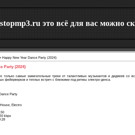
stopmp3.ru это всё для вас можно ск
» Happy New Year Dance Party (2024)
 Party (2024)
те только самые зажигательные треки от талантливых музыкантов и диджеев со вс
ых фейерверков и теплых встреч с близкими под ритмы электро-денса.
Dance Party
House, Electro
50
20 kbps
9:28