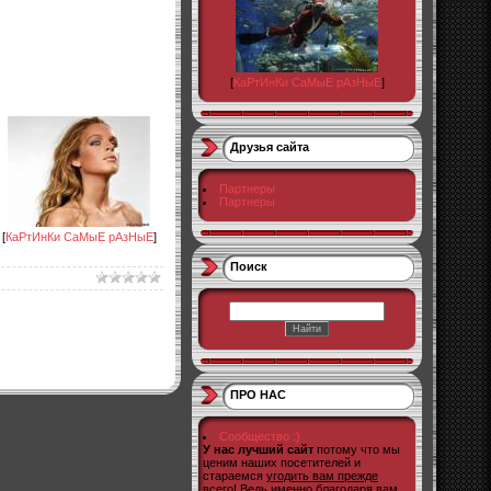
[
КаРтИнКи СаМыЕ рАзНыЕ
]
Друзья сайта
Партнеры
Партнеры
[
КаРтИнКи СаМыЕ рАзНыЕ
]
Поиск
ПРО НАС
Сообщество :)
У нас лучший сайт
потому что мы
ценим наших посетителей и
стараемся
угодить вам прежде
всего!
Ведь именно благодаря вам