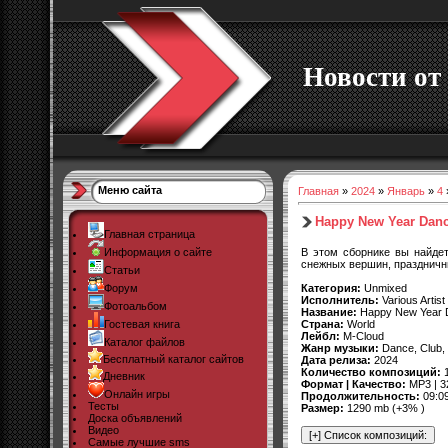
Новости от 
Меню сайта
Главная
»
2024
»
Январь
»
4
Happy New Year Dance
Главная страница
В этом сборнике вы найде
Информация о сайте
снежных вершин, праздничн
Статьи
Категория:
Unmixed
Форум
Исполнитель:
Various Artist
Фотоальбом
Название:
Happy New Year 
Страна:
World
Гостевая книга
Лейбл:
M-Cloud
Каталог файлов
Жанр музыки:
Dance, Club, 
Бесплатный каталог сайтов
Дата релиза:
2024
Количество композиций:
1
Дневник
Формат | Качество:
MP3 | 3
Онлайн игры
Продолжительность:
09:0
Тесты
Размер:
1290 mb (+3% )
Доска объявлений
Видео
Самые лучшие sms