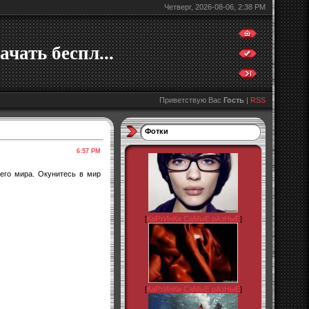
Четверг, 2026-08-06, 2:38 PM
ачать беспл...
Приветствую Вас
Гость
|
RSS
Фотки
6:57 PM
его мира. Окунитесь в мир
[
КаРтИнКи СаМыЕ рАзНыЕ
]
[
КаРтИнКи СаМыЕ рАзНыЕ
]