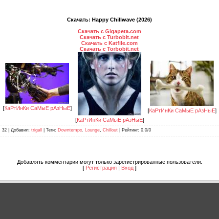
Скачать: Happy Chillwave (2026)
Скачать с Gigapeta.com
Скачать с Turbobit.net
Скачать с Katfile.com
Скачать с Torbobit.net
[
КаРтИнКи СаМыЕ рАзНыЕ
]
[
КаРтИнКи СаМыЕ рАзНыЕ
]
[
КаРтИнКи СаМыЕ рАзНыЕ
]
: 32 |
Добавил
:
trigall
|
Теги
:
Downtempo
,
Lounge
,
Chillout
|
Рейтинг
:
0.0
/
0
Добавлять комментарии могут только зарегистрированные пользователи.
[
Регистрация
|
Вход
]