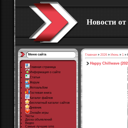
Новости от 
Меню сайта
Главная
»
2026
»
Июнь
»
1
» 
Happy Chillwave (202
Главная страница
Информация о сайте
Статьи
Форум
Фотоальбом
Гостевая книга
Каталог файлов
Бесплатный каталог сайтов
Дневник
Онлайн игры
Тесты
Доска объявлений
Видео
Самые лучшие sms