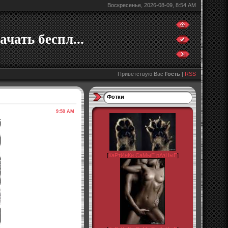
Воскресенье, 2026-08-09, 8:54 AM
ачать беспл...
Приветствую Вас
Гость
|
RSS
Фотки
9:50 AM
[
КаРтИнКи СаМыЕ рАзНыЕ
]