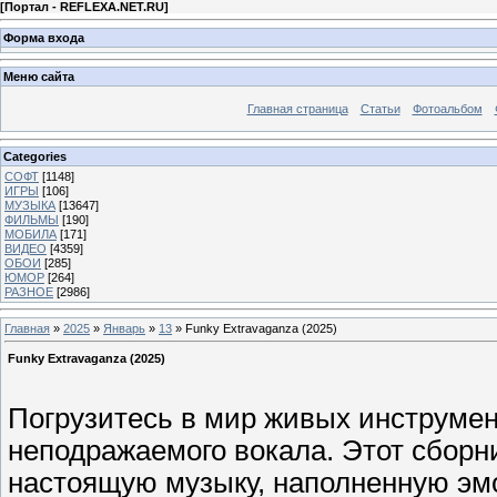
[
Портал - REFLEXA.NET.RU
]
Форма входа
Меню сайта
Главная страница
Статьи
Фотоальбом
Categories
СОФТ
[1148]
ИГРЫ
[106]
МУЗЫКА
[13647]
ФИЛЬМЫ
[190]
МОБИЛА
[171]
ВИДЕО
[4359]
ОБОИ
[285]
ЮМОР
[264]
РАЗНОЕ
[2986]
Главная
»
2025
»
Январь
»
13
» Funky Extravaganza (2025)
Funky Extravaganza (2025)
Погрузитесь в мир живых инструмен
неподражаемого вокала. Этот сборни
настоящую музыку, наполненную эмо