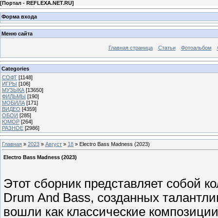
[
Портал - REFLEXA.NET.RU
]
Форма входа
Меню сайта
Главная страница
Статьи
Фотоальбом
Categories
СОФТ
[1148]
ИГРЫ
[106]
МУЗЫКА
[13650]
ФИЛЬМЫ
[190]
МОБИЛА
[171]
ВИДЕО
[4359]
ОБОИ
[285]
ЮМОР
[264]
РАЗНОЕ
[2986]
Главная
»
2023
»
Август
»
18
» Electro Bass Madness (2023)
Electro Bass Madness (2023)
Этот сборник представляет собой к
Drum And Bass, созданных талантли
вошли как классические композиции,