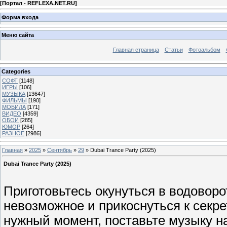
[
Портал - REFLEXA.NET.RU
]
Форма входа
Меню сайта
Главная страница
Статьи
Фотоальбом
Categories
СОФТ
[1148]
ИГРЫ
[106]
МУЗЫКА
[13647]
ФИЛЬМЫ
[190]
МОБИЛА
[171]
ВИДЕО
[4359]
ОБОИ
[285]
ЮМОР
[264]
РАЗНОЕ
[2986]
Главная
»
2025
»
Сентябрь
»
29
» Dubai Trance Party (2025)
Dubai Trance Party (2025)
Приготовьтесь окунуться в водоворот
невозможное и прикоснуться к секр
нужный момент, поставьте музыку н