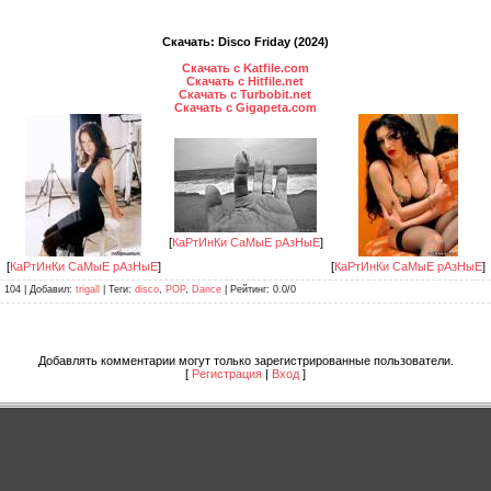
Скачать: Disco Friday (2024)
Скачать с Katfile.com
Скачать с Hitfile.net
Скачать с Turbobit.net
Скачать с Gigapeta.com
[
КаРтИнКи СаМыЕ рАзНыЕ
]
[
КаРтИнКи СаМыЕ рАзНыЕ
]
[
КаРтИнКи СаМыЕ рАзНыЕ
]
: 104 |
Добавил
:
trigall
|
Теги
:
disco
,
POP
,
Dance
|
Рейтинг
:
0.0
/
0
Добавлять комментарии могут только зарегистрированные пользователи.
[
Регистрация
|
Вход
]