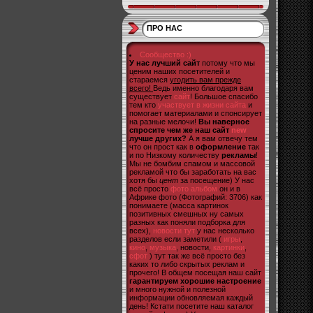
ПРО НАС
Сообщество :)
У нас лучший сайт
потому что мы
ценим наших посетителей и
стараемся
угодить вам прежде
всего!
Ведь именно благодаря вам
существует
сайт
! Большое спасибо
тем кто
участвует в жизни сайта
и
помогает материалами и спонсирует
на разные мелочи!
Вы наверное
спросите чем же наш сайт
new
лучше других?
А я вам отвечу тем
что он прост как в
оформление
так
и по Низкому количеству
рекламы
!
Мы не бомбим спамом и массовой
рекламой что бы заработать на вас
хотя бы
цент
за посещение) У нас
всё просто
фото альбом
он и в
Африке фото (Фотографий: 3706) как
понимаете (масса картинок
позитивных смешных ну самых
разных как поняли подборка для
всех),
новости тут
у нас несколько
разделов если заметили (
игры
,
кино
,
музыка
, новости,
картинки
,
сфот
) тут так же всё просто без
каких то либо скрытых реклам и
прочего! В общем посещая наш сайт
гарантируем хорошие настроение
и много нужной и полезной
информации обновляемая каждый
день! Кстати посетите наш каталог