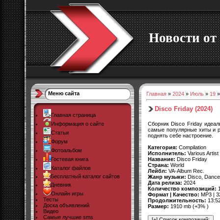
Новости от 
Меню сайта
Главная
»
2024
»
Июль
»
19
»
Disco Friday (2024)
Главная страница
Сборник Disco Friday идеал
Информация о сайте
самые популярные хиты и р
Статьи
поднять себе настроение.
Форум
Категория:
Compilation
Фотоальбом
Исполнитель:
Various Artist
Название:
Disco Friday
Гостевая книга
Страна:
World
Каталог файлов
Лейбл:
VA-Album Rec.
Бесплатный каталог сайтов
Жанр музыки:
Disco, Dance
Дата релиза:
2024
Дневник
Количество композиций:
1
Онлайн игры
Формат | Качество:
MP3 | 3
Тесты
Продолжительность:
13:5
Доска объявлений
Размер:
1910 mb (+3% )
Видео
Самые лучшие sms