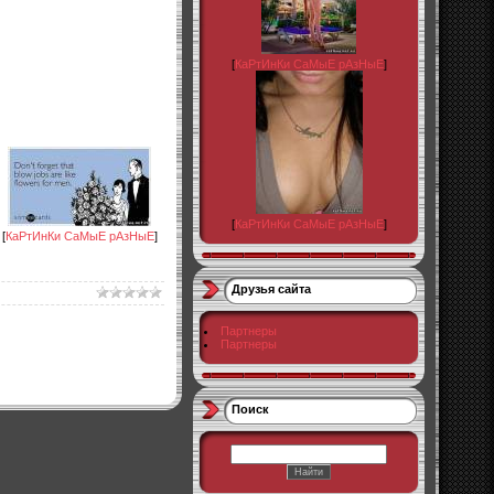
[
КаРтИнКи СаМыЕ рАзНыЕ
]
[
КаРтИнКи СаМыЕ рАзНыЕ
]
[
КаРтИнКи СаМыЕ рАзНыЕ
]
Друзья сайта
Партнеры
Партнеры
Поиск