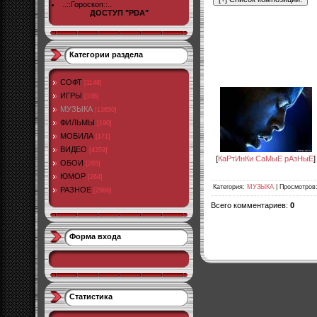
..::Гороскоп::..
ДОСТУП "PDA"
Категории раздела
СОФТ
[1148]
ИГРЫ
[106]
МУЗЫКА
[13650]
ФИЛЬМЫ
[190]
МОБИЛА
[171]
ВИДЕО
[4359]
[
КаРтИнКи СаМыЕ рАзНыЕ
]
ОБОИ
[285]
ЮМОР
[264]
Категория
:
МУЗЫКА
|
Просмотров
РАЗНОЕ
[2986]
Всего комментариев
:
0
Форма входа
Статистика