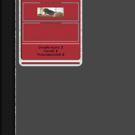
Статы pr-cy:
LiveInternet:
Онлайн всего:
2
Гостей:
2
Пользователей:
0