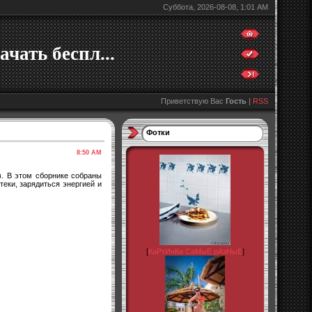
Суббота, 2026-08-08, 1:01 AM
ачать беспл...
Приветствую Вас
Гость
|
RSS
Фотки
8:50 AM
ов. В этом сборнике собраны
еки, зарядиться энергией и
[
КаРтИнКи СаМыЕ рАзНыЕ
]