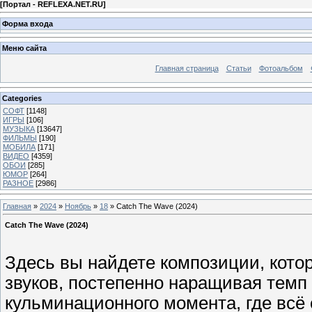
[
Портал - REFLEXA.NET.RU
]
Форма входа
Меню сайта
Главная страница
Статьи
Фотоальбом
Categories
СОФТ
[1148]
ИГРЫ
[106]
МУЗЫКА
[13647]
ФИЛЬМЫ
[190]
МОБИЛА
[171]
ВИДЕО
[4359]
ОБОИ
[285]
ЮМОР
[264]
РАЗНОЕ
[2986]
Главная
»
2024
»
Ноябрь
»
18
» Catch The Wave (2024)
Catch The Wave (2024)
Здесь вы найдете композиции, кото
звуков, постепенно наращивая темп 
кульминационного момента, где вс