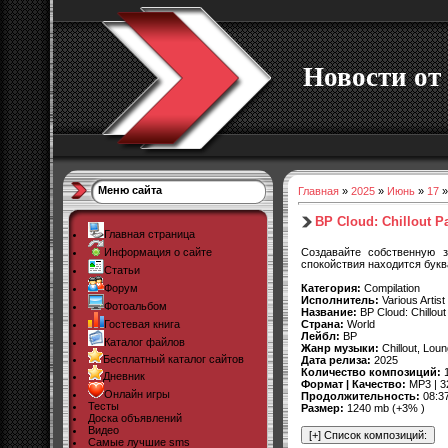
Новости от 
Меню сайта
Главная
»
2025
»
Июнь
»
17
»
BP Cloud: Chillout P
Главная страница
Создавайте собственную 
Информация о сайте
спокойствия находится букв
Статьи
Категория:
Compilation
Форум
Исполнитель:
Various Artist
Фотоальбом
Название:
BP Cloud: Chillou
Страна:
World
Гостевая книга
Лейбл:
BP
Каталог файлов
Жанр музыки:
Chillout, Lo
Бесплатный каталог сайтов
Дата релиза:
2025
Количество композиций:
1
Дневник
Формат | Качество:
MP3 | 3
Онлайн игры
Продолжительность:
08:3
Тесты
Размер:
1240 mb (+3% )
Доска объявлений
Видео
Самые лучшие sms