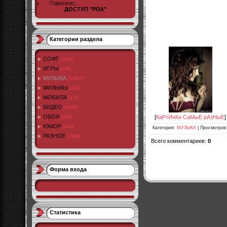
..::Гороскоп::..
ДОСТУП "PDA"
Категории раздела
СОФТ
[1148]
ИГРЫ
[106]
МУЗЫКА
[13647]
ФИЛЬМЫ
[190]
МОБИЛА
[171]
ВИДЕО
[4359]
ОБОИ
[
КаРтИнКи СаМыЕ рАзНыЕ
]
[285]
ЮМОР
[264]
Категория
:
МУЗЫКА
|
Просмотров
РАЗНОЕ
[2986]
Всего комментариев
:
0
Форма входа
Статистика