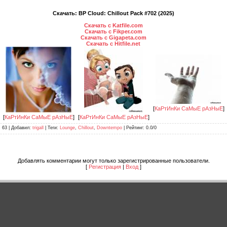
Скачать: BP Cloud: Chillout Pack #702 (2025)
Скачать с Katfile.com
Скачать с Fikper.com
Скачать с Gigapeta.com
Скачать с Hitfile.net
[
КаРтИнКи СаМыЕ рАзНыЕ
]
[
КаРтИнКи СаМыЕ рАзНыЕ
]
[
КаРтИнКи СаМыЕ рАзНыЕ
]
: 63 |
Добавил
:
trigall
|
Теги
:
Lounge
,
Chillout
,
Downtempo
|
Рейтинг
:
0.0
/
0
Добавлять комментарии могут только зарегистрированные пользователи.
[
Регистрация
|
Вход
]