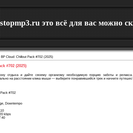
stopmp3.ru это всё для вас можно ск
 BP Cloud: Chillout Pack #702 (2025)
ack #702 (2025)
зону отдыха и дайте своему организму необходимую порцию заботы и релакса
ально на расстоянии клика мыши — выберите понравившийся трек и начните путешест
t Pack #702
unge, Downtempo
10
20 kbps
7:40