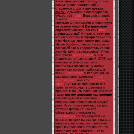
У нас лучший сайт
потому что мы
ценим наших посетителей и
стараемся
угодить вам прежде
всего!
Ведь именно благодаря вам
существует
сайт
! Большое спасибо
тем кто
участвует в жизни сайта
и
помогает материалами и спонсирует
на разные мелочи!
Вы наверное
спросите чем же наш сайт
new
лучше других?
А я вам отвечу тем
что он прост как в
оформление
так
и по Низкому количеству
рекламы
!
Мы не бомбим спамом и массовой
рекламой что бы заработать на вас
хотя бы
цент
за посещение) У нас
всё просто
фото альбом
он и в
Африке фото (Фотографий: 3706) как
понимаете (масса картинок
позитивных смешных ну самых
разных как поняли подборка для
всех),
новости тут
у нас несколько
разделов если заметили (
игры
,
кино
,
музыка
, новости,
картинки
,
сфот
) тут так же всё просто без
каких то либо скрытых реклам и
прочего! В общем посещая наш сайт
гарантируем хорошие настроение
и много нужной и полезной
информации обновляемая каждый
день! Кстати посетите наш каталог
статей и форум) У нас нет
обязательного условия на
регистрацию
вас принудительно
скрывая ссылки на скачки! + размер
информации на нашем сайте уже
превысил
986 Mb
а это значит что
явно и для вас найдется что- то