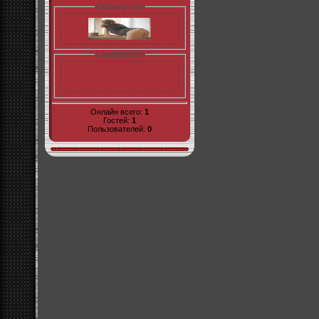
Статы pr-cy:
LiveInternet:
Онлайн всего:
1
Гостей:
1
Пользователей:
0