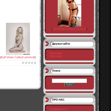
[
КаРтИнКи СаМыЕ рАзНыЕ
]
Друзья сайта
Партнеры
Партнеры
[
КаРтИнКи СаМыЕ рАзНыЕ
]
Поиск
ПРО НАС
Сообщество :)