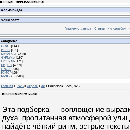
[
Портал - REFLEXA.NET.RU
]
Форма входа
Меню сайта
Главная страница
Статьи
Фотоальбом
Categories
СОФТ
[1148]
ИГРЫ
[106]
МУЗЫКА
[13649]
ФИЛЬМЫ
[190]
МОБИЛА
[171]
ВИДЕО
[4359]
ОБОИ
[285]
ЮМОР
[264]
РАЗНОЕ
[2986]
Главная
»
2025
»
Апрель
»
30
» Boundless Flow (2025)
Boundless Flow (2025)
Эта подборка — воплощение вырази
духа, пропитанная атмосферой улиц
найдёте чёткий ритм, острые тексты