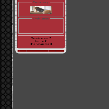
Статы pr-cy:
LiveInternet:
Онлайн всего:
2
Гостей:
2
Пользователей:
0