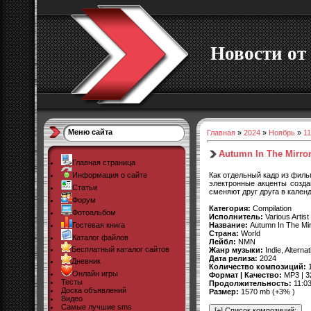
Новости от 
Меню сайта
Главная
»
2024
»
Ноябрь
»
11
Autumn In The Mirror
Главная страница
Как отдельный кадр из филь
Информация о сайте
электронные акценты созда
Статьи
сменяют друг друга в кален
Форум
Категория:
Compilation
Фотоальбом
Исполнитель:
Various Artist
Название:
Autumn In The Mir
Гостевая книга
Страна:
World
Каталог файлов
Лейбл:
NMN
Бесплатный каталог сайтов
Жанр музыки:
Indie, Alterna
Дата релиза:
2024
Дневник
Количество композиций:
1
Онлайн игры
Формат | Качество:
MP3 | 3
Тесты
Продолжительность:
11:03
Доска объявлений
Размер:
1570 mb (+3% )
Видео
Самые лучшие sms