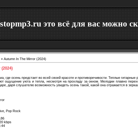
stopmp3.ru это всё для вас можно ск
» Autumn In The Mirror (2024)
 (2024)
ма, где осень предстает во всей своей красоте и противоречивости. Теплые гитарные 
ют ощущение уюта и тепла, несмотря на прохладу за окном. Мелодии плавно перехо
даре, даря слушателю возможность увидеть осень такой, какой она отражается в зерка
ror
tive, Pop Rock
86
20 kbps
:44