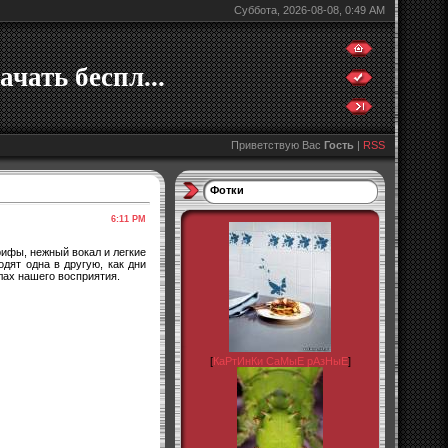
Суббота, 2026-08-08, 0:49 AM
ачать беспл...
Приветствую Вас
Гость
|
RSS
Фотки
6:11 PM
рифы, нежный вокал и легкие
дят одна в другую, как дни
лах нашего восприятия.
[
КаРтИнКи СаМыЕ рАзНыЕ
]