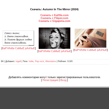
Скачать: Autumn In The Mirror (2024)
Скачать с Katfile.com
Скачать с Fikper.com
Скачать с Gigapeta.com
[
КаРтИнКи СаМыЕ рАзНыЕ
]
[
КаРтИнКи СаМыЕ рАзНыЕ
]
[
КаРтИнКи СаМыЕ рАзНыЕ
]
: 84 |
Добавил
:
trigall
|
Теги
:
Indie
,
Pop rock
,
Alternative
|
Рейтинг
:
0.0
/
0
Добавлять комментарии могут только зарегистрированные пользователи.
[
Регистрация
|
Вход
]