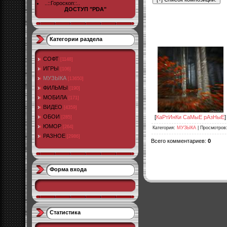
..::Гороскоп::..
ДОСТУП "PDA"
Категории раздела
СОФТ
[1148]
ИГРЫ
[106]
МУЗЫКА
[13650]
ФИЛЬМЫ
[190]
МОБИЛА
[171]
ВИДЕО
[4359]
ОБОИ
[
КаРтИнКи СаМыЕ рАзНыЕ
]
[285]
ЮМОР
[264]
Категория
:
МУЗЫКА
|
Просмотров
РАЗНОЕ
[2986]
Всего комментариев
:
0
Форма входа
Статистика