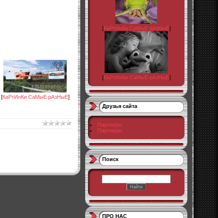
[
КаРтИнКи СаМыЕ рАзНыЕ
]
[
КаРтИнКи СаМыЕ рАзНыЕ
]
[
КаРтИнКи СаМыЕ рАзНыЕ
]
Друзья сайта
Партнеры
Партнеры
Поиск
ПРО НАС