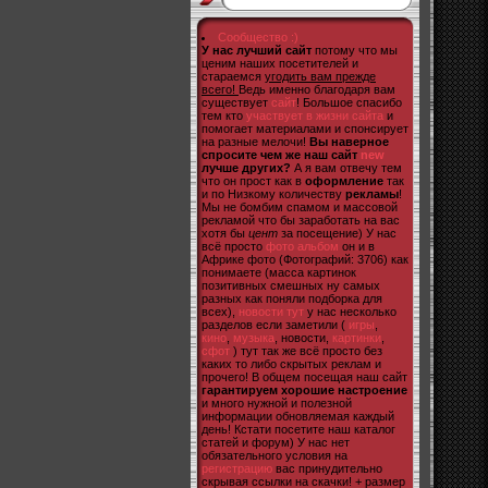
Сообщество :)
У нас лучший сайт
потому что мы
ценим наших посетителей и
стараемся
угодить вам прежде
всего!
Ведь именно благодаря вам
существует
сайт
! Большое спасибо
тем кто
участвует в жизни сайта
и
помогает материалами и спонсирует
на разные мелочи!
Вы наверное
спросите чем же наш сайт
new
лучше других?
А я вам отвечу тем
что он прост как в
оформление
так
и по Низкому количеству
рекламы
!
Мы не бомбим спамом и массовой
рекламой что бы заработать на вас
хотя бы
цент
за посещение) У нас
всё просто
фото альбом
он и в
Африке фото (Фотографий: 3706) как
понимаете (масса картинок
позитивных смешных ну самых
разных как поняли подборка для
всех),
новости тут
у нас несколько
разделов если заметили (
игры
,
кино
,
музыка
, новости,
картинки
,
сфот
) тут так же всё просто без
каких то либо скрытых реклам и
прочего! В общем посещая наш сайт
гарантируем хорошие настроение
и много нужной и полезной
информации обновляемая каждый
день! Кстати посетите наш каталог
статей и форум) У нас нет
обязательного условия на
регистрацию
вас принудительно
скрывая ссылки на скачки! + размер