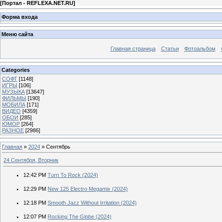
[
Портал - REFLEXA.NET.RU
]
Форма входа
Меню сайта
Главная страница
Статьи
Фотоальбом
Categories
СОФТ
[1148]
ИГРЫ
[106]
МУЗЫКА
[13647]
ФИЛЬМЫ
[190]
МОБИЛА
[171]
ВИДЕО
[4359]
ОБОИ
[285]
ЮМОР
[264]
РАЗНОЕ
[2986]
Главная
»
2024
»
Сентябрь
24 Сентября, Вторник
12:42 PM
Turn To Rock (2024)
12:29 PM
New 125 Electro Megamix (2024)
12:18 PM
Smooth Jazz Without Irritation (2024)
12:07 PM
Rocking The Globe (2024)