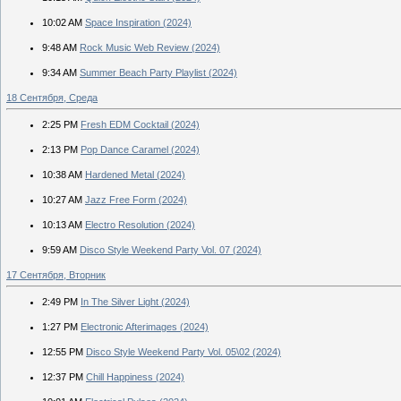
10:02 AM
Space Inspiration (2024)
9:48 AM
Rock Music Web Review (2024)
9:34 AM
Summer Beach Party Playlist (2024)
18 Сентября, Среда
2:25 PM
Fresh EDM Cocktail (2024)
2:13 PM
Pop Dance Caramel (2024)
10:38 AM
Hardened Metal (2024)
10:27 AM
Jazz Free Form (2024)
10:13 AM
Electro Resolution (2024)
9:59 AM
Disco Style Weekend Party Vol. 07 (2024)
17 Сентября, Вторник
2:49 PM
In The Silver Light (2024)
1:27 PM
Electronic Afterimages (2024)
12:55 PM
Disco Style Weekend Party Vol. 05\02 (2024)
12:37 PM
Chill Happiness (2024)