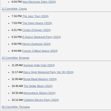
6:04 PM
New Electronic Eden (2024)
11 Сентября, Среда
7:16 PM
The Jazz Tour (2024)
7:03 PM
The Open Hearts (2024)
6:31 PM
Circles Of Anger (2024)
6:16 PM
E-Dance Weekend Party (2024)
5:56 PM
Electro Euphoria (2024)
8:44 AM
Cosmic Chillout Space (2024)
10 Сентября, Вторник
11:28 AM
Summer Indie Club (2024)
11:17 AM
Disco Style Weekend Party Vol. 06 (2024)
11:00 AM
Brutal Metal Masters (2024)
10:45 AM
The Stellar Blues (2024)
10:32 AM
Atmospheric Mixing (2024)
10:12 AM
Clubbing Electro Party (2024)
06 Сентября, Пятница