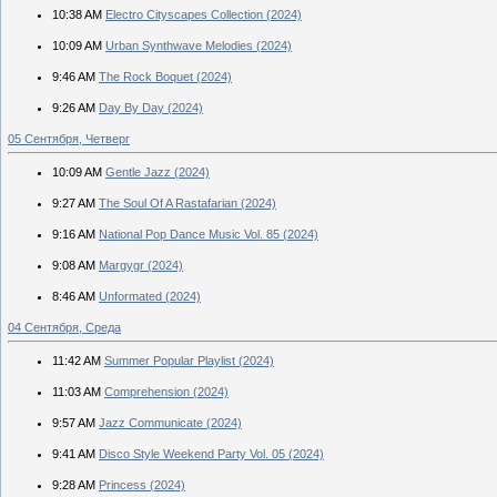
10:38 AM
Electro Cityscapes Collection (2024)
10:09 AM
Urban Synthwave Melodies (2024)
9:46 AM
The Rock Boquet (2024)
9:26 AM
Day By Day (2024)
05 Сентября, Четверг
10:09 AM
Gentle Jazz (2024)
9:27 AM
The Soul Of A Rastafarian (2024)
9:16 AM
National Pop Dance Music Vol. 85 (2024)
9:08 AM
Margygr (2024)
8:46 AM
Unformated (2024)
04 Сентября, Среда
11:42 AM
Summer Popular Playlist (2024)
11:03 AM
Comprehension (2024)
9:57 AM
Jazz Communicate (2024)
9:41 AM
Disco Style Weekend Party Vol. 05 (2024)
9:28 AM
Princess (2024)