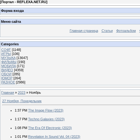
[
Портал - REFLEXA.NET.RU
]
Форма входа
Меню сайта
Главная страница
Статьи
Фотоальбом
Categories
СОФТ
[1148]
ИГРЫ
[106]
МУЗЫКА
[13647]
ФИЛЬМЫ
[190]
МОБИЛА
[171]
ВИДЕО
[4359]
ОБОИ
[285]
ЮМОР
[264]
РАЗНОЕ
[2986]
Главная
»
2023
»
Ноябрь
27 Ноября, Понедельник
1:37 PM
The Image Flow (2023)
1:17 PM
Techno Galaxies (2023)
1:08 PM
The Era Of Electronic (2023)
1:01 PM
Revelation In Sound Vol. 04 (2023)