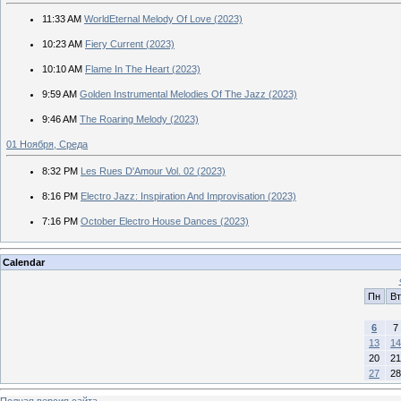
11:33 AM
WorldEternal Melody Of Love (2023)
10:23 AM
Fiery Current (2023)
10:10 AM
Flame In The Heart (2023)
9:59 AM
Golden Instrumental Melodies Of The Jazz (2023)
9:46 AM
The Roaring Melody (2023)
01 Ноября, Среда
8:32 PM
Les Rues D'Amour Vol. 02 (2023)
8:16 PM
Electro Jazz: Inspiration And Improvisation (2023)
7:16 PM
October Electro House Dances (2023)
Calendar
Пн
Вт
6
7
13
14
20
21
27
28
Полная версия сайта