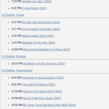
7:13 PM
Smooth Live Jazz (2023)
6:32 PM
Crystal Notes (2023)
15 Ноября, Среда
6:27 PM
Reggae: Eternal Summer (2023)
3:17 PM
Goa Hypnotic Harmonies (2023)
2:32 PM
Hallucinogenic Reef (2023)
1:53 PM
Melodies Of Pop Hits (2023)
12:04 PM
Mesmerizing Melodies For Piano (2023)
14 Ноября, Вторник
10:14 PM
Symphony Of The Universe (2023)
13 Ноября, Понедельник
9:04 PM
Immersion In Neoclassicism (2023)
8:02 PM
The Gate Of Oblivion (2023)
11:19 AM
Flame In The Heart Vol.02 (2023)
10:58 AM
Revive Indie Rock Music (2023)
10:02 AM
BP Cloud: Drum And Bass Pack #638 (2023)