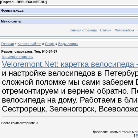
[
Портал - REFLEXA.NET.RU
]
Форма входа
Меню сайта
Главная страница
Статьи
Фотоальбом
Главная
»
Каталог сайтов
»
Спорт
»
Виды спорта
Ремонт самокатов. Тел. 940-34-37
http://veloremont.net/
Veloremont.Net: каретка велосипеда -
и настройке велосипедов в Петербург
сложной поломке мы сами заберем 
отремонтируем и вернем обратно. По
велосипеда на дому. Работаем в бл
Сестрорецк, Зеленогорск, Всеволожс
Всего комментариев
:
0
Добавлять комментарии могу
[
Р