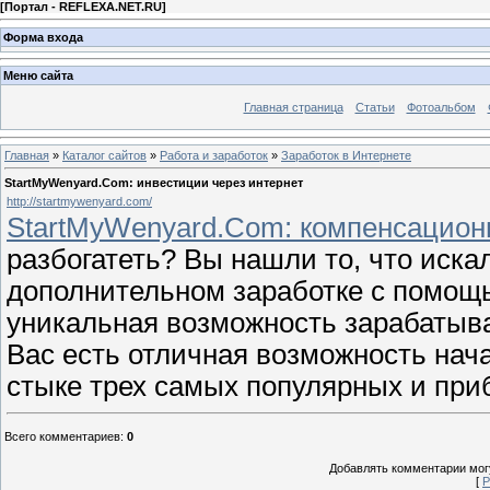
[
Портал - REFLEXA.NET.RU
]
Форма входа
Меню сайта
Главная страница
Статьи
Фотоальбом
Главная
»
Каталог сайтов
»
Работа и заработок
»
Заработок в Интернете
StartMyWenyard.Com: инвестиции через интернет
http://startmywenyard.com/
StartMyWenyard.Com: компенсацион
разбогатеть? Вы нашли то, что иска
дополнительном заработке с помощ
уникальная возможность зарабатыва
Вас есть отличная возможность нач
стыке трех самых популярных и при
Всего комментариев
:
0
Добавлять комментарии могу
[
Р