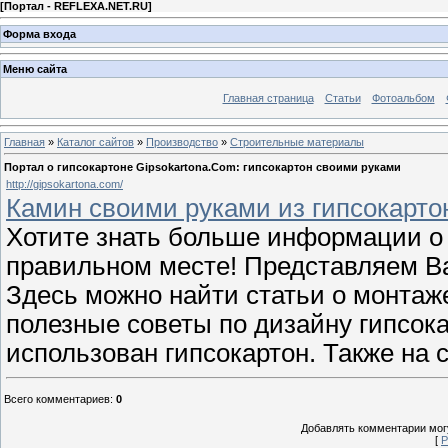
[
Портал - REFLEXA.NET.RU
]
Форма входа
Меню сайта
Главная страница
Статьи
Фотоальбом
Главная
»
Каталог сайтов
»
Производство
»
Строительные материалы
Портал о гипсокартоне Gipsokartona.Com: гипсокартон своими руками
http://gipsokartona.com/
Камин своими руками из гипсокарто
Хотите знать больше информации о 
правильном месте! Представляем Вам
Здесь можно найти статьи о монтаже
полезные советы по дизайну гипсок
использован гипсокартон. Также на 
Всего комментариев
:
0
Добавлять комментарии могу
[
Р