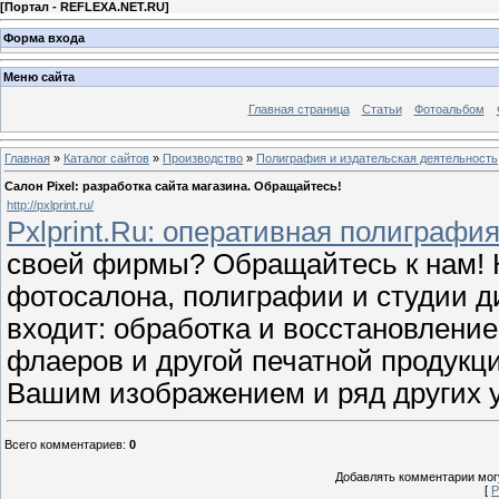
[
Портал - REFLEXA.NET.RU
]
Форма входа
Меню сайта
Главная страница
Статьи
Фотоальбом
Главная
»
Каталог сайтов
»
Производство
»
Полиграфия и издательская деятельность
Салон Pixel: разработка сайта магазина. Обращайтесь!
http://pxlprint.ru/
Pxlprint.Ru: оперативная полиграфи
своей фирмы? Обращайтесь к нам! К
фотосалона, полиграфии и студии д
входит: обработка и восстановление
флаеров и другой печатной продукции
Вашим изображением и ряд других у
Всего комментариев
:
0
Добавлять комментарии могу
[
Р