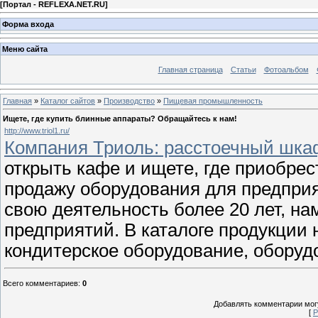
[
Портал - REFLEXA.NET.RU
]
Форма входа
Меню сайта
Главная страница
Статьи
Фотоальбом
Главная
»
Каталог сайтов
»
Производство
»
Пищевая промышленность
Ищете, где купить блинные аппараты? Обращайтесь к нам!
http://www.triol1.ru/
Компания Триоль: расстоечный шкаф.
открыть кафе и ищете, где приобре
продажу оборудования для предпри
свою деятельность более 20 лет, н
предприятий. В каталоге продукции
кондитерское оборудование, оборуд
Всего комментариев
:
0
Добавлять комментарии могу
[
Р