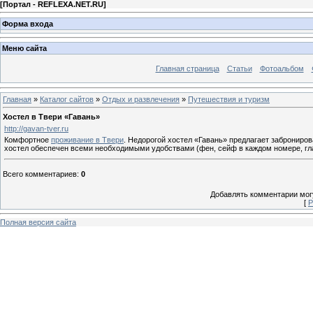
[
Портал - REFLEXA.NET.RU
]
Форма входа
Меню сайта
Главная страница
Статьи
Фотоальбом
Главная
»
Каталог сайтов
»
Отдых и развлечения
»
Путешествия и туризм
Хостел в Твери «Гавань»
http://gavan-tver.ru
Комфортное
проживание в Твери
. Недорогой хостел «Гавань» предлагает заброниро
хостел обеспечен всеми необходимыми удобствами (фен, сейф в каждом номере, глад
Всего комментариев
:
0
Добавлять комментарии могу
[
Р
Полная версия сайта