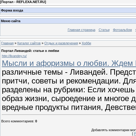
[
Портал - REFLEXA.NET.RU
]
Форма входа
Меню сайта
Главная страница
Статьи
Фотоальбом
Главная
»
Каталог сайтов
»
Отдых и развлечения
»
Хобби
Портал Ливандей: статьи о любви
http://livandey.ru/
Мысли и афоризмы о любви. Ждем В
различные темы - Ливандей. Предс
притчи, советы и рекомендации. Дл
разделены на рубрики: Если хочешь
образ жизни, сыроедение и многое 
вредные продукты питания, Девствен
Всего комментариев
:
0
Добавлять комментарии могу
[
Р