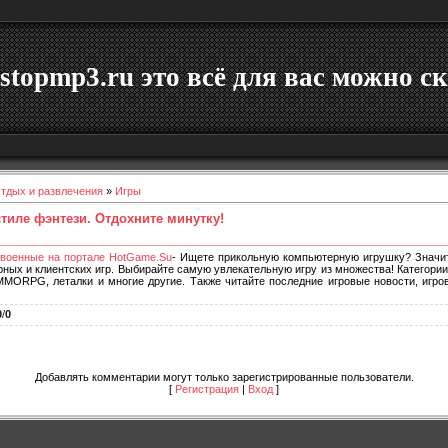
stopmp3.ru это всё для вас можно ск
тдых и развлечения
»
Игры
тиле фэнтези. Отдохните минутку!
 военные на портале HotGame.Su
- Ищете прикольную компьютерную игрушку? Значи
ных и клиентских игр. Выбирайте самую увлекательную игру из множества! Категори
 MMORPG, леталки и многие другие. Также читайте последние игровые новости, игро
0
/
0
Добавлять комментарии могут только зарегистрированные пользователи.
[
Регистрация
|
Вход
]