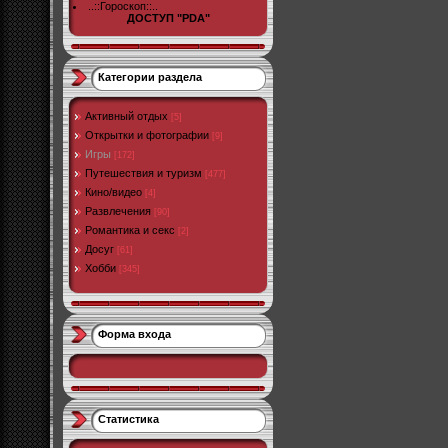
..::Гороскоп::..
ДОСТУП "PDA"
Категории раздела
Активный отдых
[5]
Открытки и фотографии
[9]
Игры
[172]
Путешествия и туризм
[477]
Кино/видео
[4]
Развлечения
[90]
Романтика и секс
[2]
Досуг
[61]
Хобби
[345]
Форма входа
Статистика