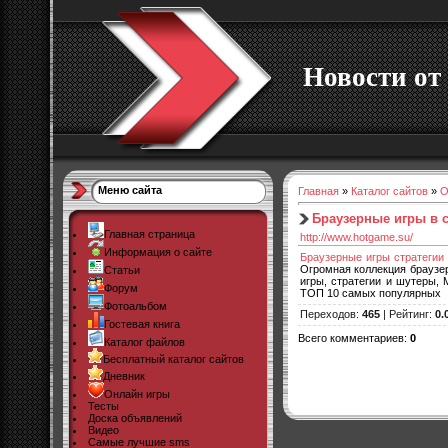
Новости от 
Меню сайта
Главная
»
Каталог сайтов
»
О
Браузерные игры в с
Главная страница
http://www.hotgame.su/
Информация о сайте
Браузерные игры стратегии
Огромная коллекция браузер
Статьи
игры, стратегии и шутеры,
Форум
ТОП 10 самых популярных
Фотоальбом
Переходов
:
465
|
Рейтинг
:
0.
Гостевая книга
Всего комментариев
:
0
Каталог файлов
Бесплатный каталог сайтов
Дневник
Онлайн игры
Тесты
Доска объявлений
Видео
Самые лучшие sms