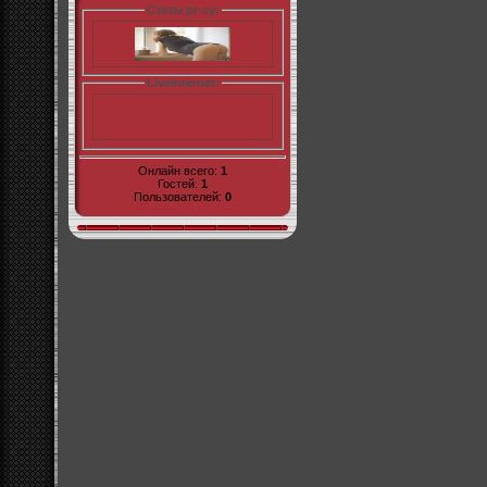
Статы pr-cy:
LiveInternet:
Онлайн всего:
1
Гостей:
1
Пользователей:
0