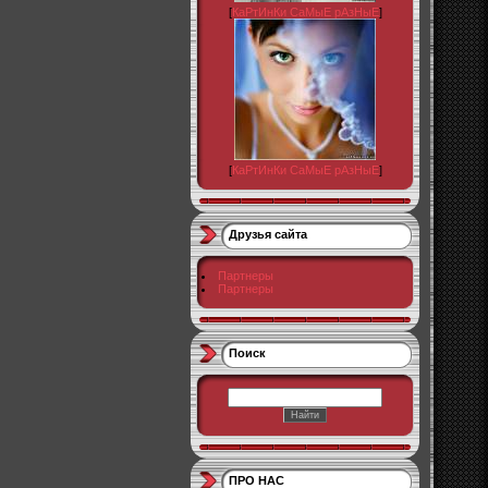
[
КаРтИнКи СаМыЕ рАзНыЕ
]
[
КаРтИнКи СаМыЕ рАзНыЕ
]
Друзья сайта
Партнеры
Партнеры
Поиск
ПРО НАС