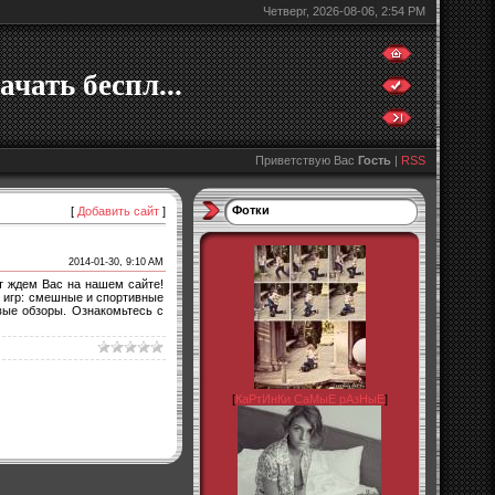
Четверг, 2026-08-06, 2:54 PM
ачать беспл...
Приветствую Вас
Гость
|
RSS
Фотки
[
Добавить сайт
]
2014-01-30, 9:10 AM
т ждем Вас на нашем сайте!
и игр: смешные и спортивные
вые обзоры. Ознакомьтесь с
[
КаРтИнКи СаМыЕ рАзНыЕ
]