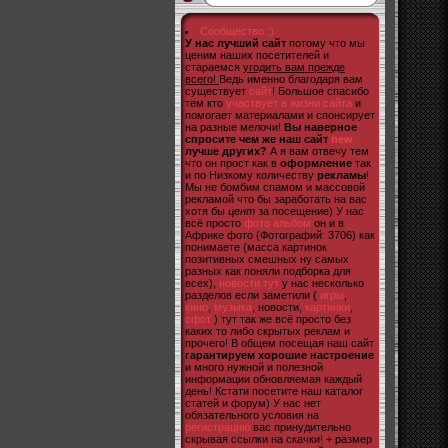
Сообщество :)
У нас лучший сайт
потому что мы
ценим наших посетителей и
стараемся
угодить вам прежде
всего!
Ведь именно благодаря вам
существует
сайт
! Большое спасибо
тем кто
участвует в жизни сайта
и
помогает материалами и спонсирует
на разные мелочи!
Вы наверное
спросите чем же наш сайт
new
лучше других?
А я вам отвечу тем
что он прост как в
оформление
так
и по Низкому количеству
рекламы
!
Мы не бомбим спамом и массовой
рекламой что бы заработать на вас
хотя бы
цент
за посещение) У нас
всё просто
фото альбом
он и в
Африке фото (Фотографий: 3706) как
понимаете (масса картинок
позитивных смешных ну самых
разных как поняли подборка для
всех),
новости тут
у нас несколько
разделов если заметили (
игры
,
кино
,
музыка
, новости,
картинки
,
сфот
) тут так же всё просто без
каких то либо скрытых реклам и
прочего! В общем посещая наш сайт
гарантируем хорошие настроение
и много нужной и полезной
информации обновляемая каждый
день! Кстати посетите наш каталог
статей и форум) У нас нет
обязательного условия на
регистрацию
вас принудительно
скрывая ссылки на скачки! + размер