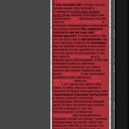
Сообщество :)
У нас лучший сайт
потому что мы
ценим наших посетителей и
стараемся
угодить вам прежде
всего!
Ведь именно благодаря вам
существует
сайт
! Большое спасибо
тем кто
участвует в жизни сайта
и
помогает материалами и спонсирует
на разные мелочи!
Вы наверное
спросите чем же наш сайт
new
лучше других?
А я вам отвечу тем
что он прост как в
оформление
так
и по Низкому количеству
рекламы
!
Мы не бомбим спамом и массовой
рекламой что бы заработать на вас
хотя бы
цент
за посещение) У нас
всё просто
фото альбом
он и в
Африке фото (Фотографий: 3706) как
понимаете (масса картинок
позитивных смешных ну самых
разных как поняли подборка для
всех),
новости тут
у нас несколько
разделов если заметили (
игры
,
кино
,
музыка
, новости,
картинки
,
сфот
) тут так же всё просто без
каких то либо скрытых реклам и
прочего! В общем посещая наш сайт
гарантируем хорошие настроение
и много нужной и полезной
информации обновляемая каждый
день! Кстати посетите наш каталог
статей и форум) У нас нет
обязательного условия на
регистрацию
вас принудительно
скрывая ссылки на скачки! + размер
информации на нашем сайте уже
превысил
986 Mb
а это значит что