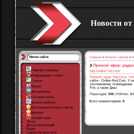
Новости от 
Меню сайта
Главная
»
Каталог сайтов
»
Н
Прямой эфир: радио
Главная страница
http://online-red.com/
Информация о сайте
Прямой эфир: Карусель тел
сайте - Online-Red.Com. У 
Статьи
спутниковому телевидению. 
Форум
Рэп, а также Джаз
Фотоальбом
Переходов
:
506
|
Рейтинг
:
0.
Гостевая книга
Всего комментариев
:
0
Каталог файлов
Бесплатный каталог сайтов
Дневник
Онлайн игры
Тесты
Доска объявлений
Видео
Самые лучшие sms