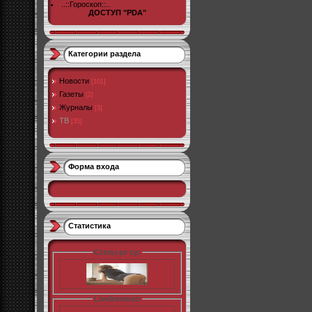
..::Гороскоп::..
ДОСТУП "PDA"
Категории раздела
Новости
[101]
Газеты
[2]
Журналы
[3]
ТВ
[35]
Форма входа
Статистика
Статы pr-cy:
LiveInternet: