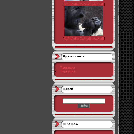
[
КаРтИнКи СаМыЕ рАзНыЕ
]
[
КаРтИнКи СаМыЕ рАзНыЕ
]
Друзья сайта
Партнеры
Партнеры
Поиск
ПРО НАС