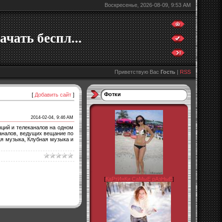
Воскресенье, 2026-08-09, 9:53 AM
ачать беспл...
Приветствую Вас
Гость
|
RSS
Фотки
[
Добавить сайт
]
2014-02-04, 9:46 AM
ций и телеканалов на одном
каналов, ведущих вещание по
ая музыка, Клубная музыка и
[
КаРтИнКи СаМыЕ рАзНыЕ
]