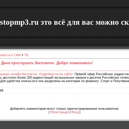
stopmp3.ru это всё для вас можно ск
овости и СМИ
»
ТВ
 Дача прослушать бесплатно. Добро пожаловать!
еканал онлайн бесплатно. Подробности на сайте
- Прямой эфир Российских радиостан
нас доступно более 200 радиостанций музыкальных жанров и десятки Российских теле
Для удобства поиска все они разделены на категории по формату: Спорт и Популярн
0
/
0
Добавлять комментарии могут только зарегистрированные пользователи.
[
Регистрация
|
Вход
]