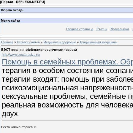
[
Портал - REFLEXA.NET.RU
]
Форма входа
Меню сайта
Главная страница
Статьи
Фотоальбом
Главная
»
Каталог сайтов
»
Медицина и здоровье
»
Традиционная медицина
БЭСТтерапия: эффективное лечение невроза
http://www.bestterapiya.ru/
Помощь в семейных проблемах. Об
терапия в особом состоянии сознан
терапии входят: помощь при заболе
психоэмоциональная напряженность,
сексуальные проблемы, семейные пр
реальная возможность для человек
двух
Всего комментариев
:
0