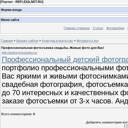
[
Портал - REFLEXA.NET.RU
]
Форма входа
Меню сайта
Главная страница
Статьи
Фотоальбом
Главная
»
Каталог сайтов
»
Культура и искусство
»
Фотоискусство
Профессиональная фотосъемка свадьбы. Живые фото для Вас!
http://andreyzhuravlev.ru/
Профессиональный детский фотогра
портфолио профессиональными фот
Вас яркими и живыми фотоснимками
свадебная фотография, фотосъемка д
до 70 интересных и качественных ф
заказе фотосъемки от 3-х часов. Анд
Всего комментариев
:
0
Добавлять комментарии могу
[
Р