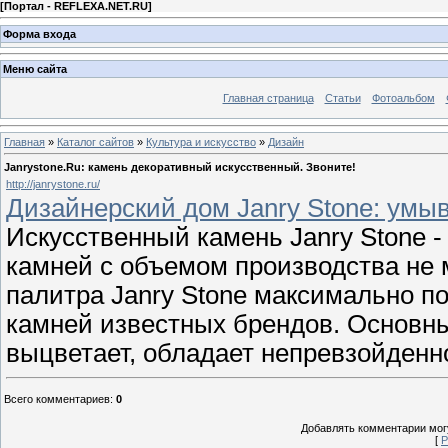
[
Портал - REFLEXA.NET.RU
]
Форма входа
Меню сайта
Главная страница
Статьи
Фотоальбом
Главная
»
Каталог сайтов
»
Культура и искусство
»
Дизайн
Janrystone.Ru: камень декоративный искусственный. Звоните!
http://janrystone.ru/
Дизайнерский дом Janry Stone: умы
Искусственный камень Janry Stone 
камней с объемом производства не 
палитра Janry Stonе максимально п
камней известных брендов. Основны
выцветает, обладает непревзойденн
Всего комментариев
:
0
Добавлять комментарии могу
[
Р