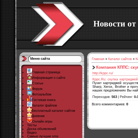
Новости от 
Меню сайта
Главная
»
Каталог сайтов
»
К
Компания КППС: ску
Главная страница
http://kppc.ru/
Информация о сайте
Kppc.Ru: скупка картридже
Пункт картриджей осуществ
Статьи
Sharp, Xerox, Brother и п
Форум
наших предложениях Вы най
Фотоальбом
Переходов
:
563
|
Рейтинг
:
0.
Гостевая книга
Всего комментариев
:
0
Каталог файлов
Бесплатный каталог сайтов
Дневник
Онлайн игры
Тесты
Доска объявлений
Видео
Самые лучшие sms