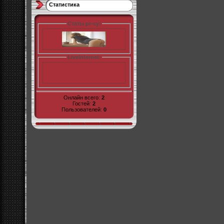
Статистика
Статы pr-cy:
LiveInternet:
Онлайн всего:
2
Гостей:
2
Пользователей:
0