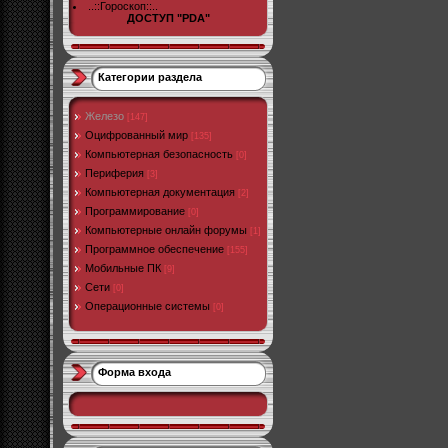
..::Гороскоп::..
ДОСТУП "PDA"
Категории раздела
Железо
[147]
Оцифрованный мир
[135]
Компьютерная безопасность
[0]
Периферия
[3]
Компьютерная документация
[2]
Программирование
[0]
Компьютерные онлайн форумы
[1]
Программное обеспечение
[155]
Мобильные ПК
[9]
Сети
[0]
Операционные системы
[0]
Форма входа