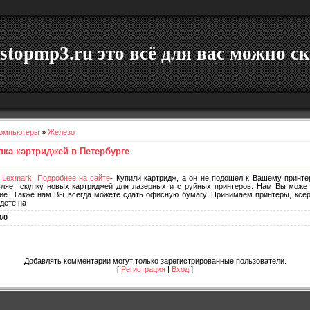
stopmp3.ru это всё для вас можно ск
омпьютеры
»
Железо
пка картриджей в Петербурге
й Lexmark. Подробнее на сайте
- Купили картридж, а он не подошел к Вашему прин
ляет скупку новых картриджей для лазерных и струйных принтеров. Нам Вы може
рочие. Также нам Вы всегда можете сдать офисную бумагу. Принимаем принтеры, ксе
дете на
0
/
0
Добавлять комментарии могут только зарегистрированные пользователи.
[
Регистрация
|
Вход
]