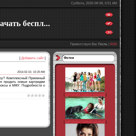
Суббота, 2026-08-08, 0:51 AM
ачать беспл...
Приветствую Вас
Гость
|
RSS
Фотки
[
Добавить сайт
]
2014-02-10, 10:20 AM
теру? Комплексный Приемный
те продать новые картриджи
роксы и МФУ. Подробности о
[
КаРтИнКи СаМыЕ рАзНыЕ
]
[
КаРтИнКи СаМыЕ рАзНыЕ
]