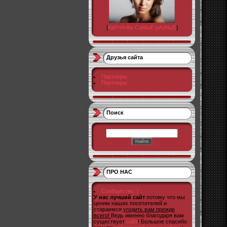
[
КаРтИнКи СаМыЕ рАзНыЕ
]
Друзья сайта
Партнеры
Партнеры
Поиск
ПРО НАС
Сообщество :)
У нас лучший сайт
потому что мы
ценим наших посетителей и
стараемся
угодить вам прежде
всего!
Ведь именно благодаря вам
существует
сайт
! Большое спасибо