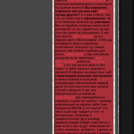
тем кто
участвует в жизни сайта
и
помогает материалами и спонсирует
на разные мелочи!
Вы наверное
спросите чем же наш сайт
new
лучше других?
А я вам отвечу тем
что он прост как в
оформление
так
и по Низкому количеству
рекламы
!
Мы не бомбим спамом и массовой
рекламой что бы заработать на вас
хотя бы
цент
за посещение) У нас
всё просто
фото альбом
он и в
Африке фото (Фотографий: 3706) как
понимаете (масса картинок
позитивных смешных ну самых
разных как поняли подборка для
всех),
новости тут
у нас несколько
разделов если заметили (
игры
,
кино
,
музыка
, новости,
картинки
,
сфот
) тут так же всё просто без
каких то либо скрытых реклам и
прочего! В общем посещая наш сайт
гарантируем хорошие настроение
и много нужной и полезной
информации обновляемая каждый
день! Кстати посетите наш каталог
статей и форум) У нас нет
обязательного условия на
регистрацию
вас принудительно
скрывая ссылки на скачки! + размер
информации на нашем сайте уже
превысил
986 Mb
а это значит что
явно и для вас найдется что- то
интересное, полезное и
занимательное! Да и вообще
администрация пойдёт навстречу к
вам если у вас будут пожелания по
сайту изменить, добавить, удалить и
прочее пишите на форуме сделаем