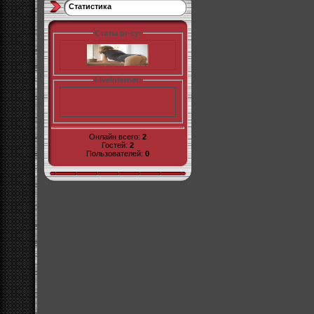
Статистика
Статы pr-cy:
LiveInternet:
Онлайн всего:
2
Гостей:
2
Пользователей:
0