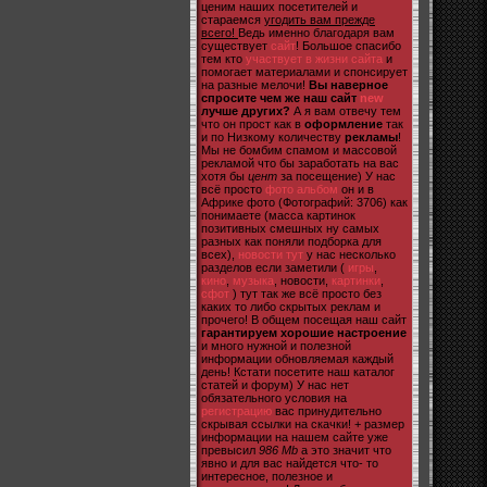
ценим наших посетителей и
стараемся
угодить вам прежде
всего!
Ведь именно благодаря вам
существует
сайт
! Большое спасибо
тем кто
участвует в жизни сайта
и
помогает материалами и спонсирует
на разные мелочи!
Вы наверное
спросите чем же наш сайт
new
лучше других?
А я вам отвечу тем
что он прост как в
оформление
так
и по Низкому количеству
рекламы
!
Мы не бомбим спамом и массовой
рекламой что бы заработать на вас
хотя бы
цент
за посещение) У нас
всё просто
фото альбом
он и в
Африке фото (Фотографий: 3706) как
понимаете (масса картинок
позитивных смешных ну самых
разных как поняли подборка для
всех),
новости тут
у нас несколько
разделов если заметили (
игры
,
кино
,
музыка
, новости,
картинки
,
сфот
) тут так же всё просто без
каких то либо скрытых реклам и
прочего! В общем посещая наш сайт
гарантируем хорошие настроение
и много нужной и полезной
информации обновляемая каждый
день! Кстати посетите наш каталог
статей и форум) У нас нет
обязательного условия на
регистрацию
вас принудительно
скрывая ссылки на скачки! + размер
информации на нашем сайте уже
превысил
986 Mb
а это значит что
явно и для вас найдется что- то
интересное, полезное и