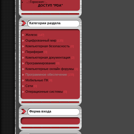
..::Гороскоп::..
ДОСТУП "PDA"
Категории раздела
Железо
[147]
Оцифрованный мир
[135]
Компьютерная безопасность
[0]
Периферия
[3]
Компьютерная документация
[2]
Программирование
[0]
Компьютерные онлайн форумы
[1]
Программное обеспечение
[155]
Мобильные ПК
[9]
Сети
[0]
Операционные системы
[0]
Форма входа