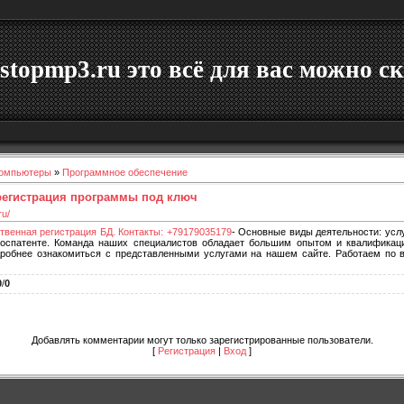
stopmp3.ru это всё для вас можно ск
омпьютеры
»
Программное обеспечение
 регистрация программы под ключ
ru/
ственная регистрация БД. Контакты: +79179035179
- Основные виды деятельности: усл
оспатенте. Команда наших специалистов обладает большим опытом и квалификаци
робнее ознакомиться с представленными услугами на нашем сайте. Работаем по 
0
/
0
Добавлять комментарии могут только зарегистрированные пользователи.
[
Регистрация
|
Вход
]