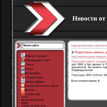
Новости от 
Меню сайта
Главная
»
Каталог сайтов
»
К
Подготовка заявок,
Главная страница
http://registrprogram.blogspot.
Информация о сайте
Подготовка заявок, государ
для ЭВМ и баз данных в Р
Статьи
документов. Вы можете под
Форум
Индивидуальный
Фотоальбом
Переходов
:
572
|
Рейтинг
:
0.
Гостевая книга
Всего комментариев
:
0
Каталог файлов
Бесплатный каталог сайтов
Дневник
Онлайн игры
Тесты
Доска объявлений
Видео
Самые лучшие sms