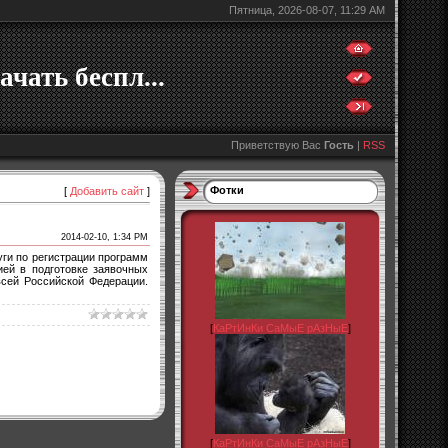
Пятница, 2026-08-07, 11:29 AM
ачать беспл...
Приветствую Вас
Гость
|
RSS
Фотки
[
Добавить сайт
]
2014-02-10, 1:34 PM
уги по регистрации программ
ей в подготовке заявочных
всей Российской Федерации.
[
КаРтИнКи СаМыЕ рАзНыЕ
]
[
КаРтИнКи СаМыЕ рАзНыЕ
]