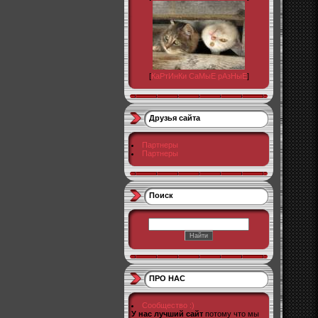
[
КаРтИнКи СаМыЕ рАзНыЕ
]
Друзья сайта
Партнеры
Партнеры
Поиск
ПРО НАС
Сообщество :)
У нас лучший сайт
потому что мы