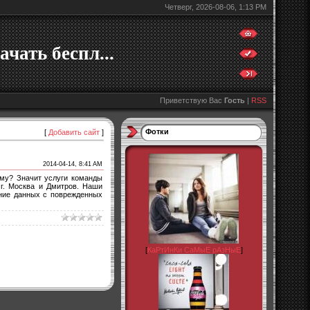
Четверг, 2026-08-06, 1:13 PM
ачать беспл...
Приветствую Вас
Гость
|
RSS
Фотки
[
Добавить сайт
]
2014-04-14, 8:41 AM
ему? Значит услуги команды
г. Москва и Дмитров. Наши
ение данных с поврежденных
[
КаРтИнКи СаМыЕ рАзНыЕ
]