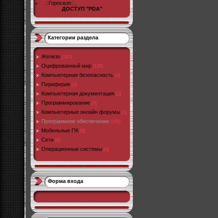
..::Гороскоп::..
ДОСТУП "PDA"
Категории раздела
Железо
[147]
Оцифрованный мир
[135]
Компьютерная безопасность
[0]
Периферия
[3]
Компьютерная документация
[2]
Программирование
[0]
Компьютерные онлайн форумы
[1]
Программное обеспечение
[155]
Мобильные ПК
[9]
Сети
[0]
Операционные системы
[0]
Форма входа