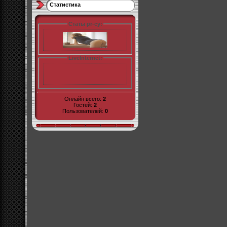
Статистика
Статы pr-cy:
LiveInternet:
Онлайн всего:
2
Гостей:
2
Пользователей:
0