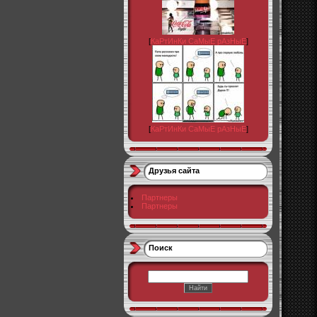
[
КаРтИнКи СаМыЕ рАзНыЕ
]
[
КаРтИнКи СаМыЕ рАзНыЕ
]
Друзья сайта
Партнеры
Партнеры
Поиск