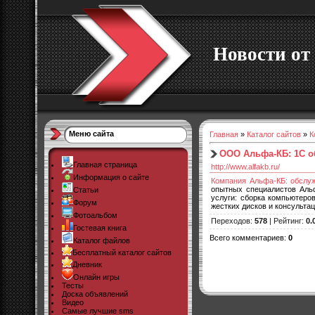
Новости от 
Меню сайта
Главная
»
Каталог сайтов
»
К
ООО Альфа-КБ: 1C о
Главная страница
http://www.alfakb.ru/
Информация о сайте
Компания Альфа-КБ: обслу
опытных специалистов Аль
Статьи
услуги: сборка компьютеро
Форум
жестких дисков и консультац
Фотоальбом
Переходов
:
578
|
Рейтинг
:
0.
Гостевая книга
Всего комментариев
:
0
Каталог файлов
Бесплатный каталог сайтов
Дневник
Онлайн игры
Тесты
Доска объявлений
Видео
Самые лучшие sms