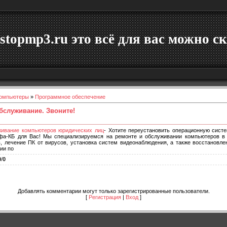
stopmp3.ru это всё для вас можно ск
омпьютеры
»
Программное обеспечение
бслуживание. Звоните!
живание компьютеров юридических лиц
- Хотите переустановить операционную сист
фа-КБ для Вас! Мы специализируемся на ремонте и обслуживании компьютеров в 
в, лечение ПК от вирусов, установка систем видеонаблюдения, а также восстановл
ии по
0
/
0
Добавлять комментарии могут только зарегистрированные пользователи.
[
Регистрация
|
Вход
]