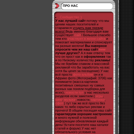
ПРО НАС
Сообщество :)
У нас лучший сайт
потому что мы
ценим наших посетителей и
стараемся
угодить вам прежде
всего!
Ведь именно благодаря вам
существует
сайт
! Большое спасибо
тем кто
участвует в жизни сайта
и
помогает материалами и спонсирует
на разные мелочи!
Вы наверное
спросите чем же наш сайт
new
лучше других?
А я вам отвечу тем
что он прост как в
оформление
так
и по Низкому количеству
рекламы
!
Мы не бомбим спамом и массовой
рекламой что бы заработать на вас
хотя бы
цент
за посещение) У нас
всё просто
фото альбом
он и в
Африке фото (Фотографий: 3706) как
понимаете (масса картинок
позитивных смешных ну самых
разных как поняли подборка для
всех),
новости тут
у нас несколько
разделов если заметили (
игры
,
кино
,
музыка
, новости,
картинки
,
сфот
) тут так же всё просто без
каких то либо скрытых реклам и
прочего! В общем посещая наш сайт
гарантируем хорошие настроение
и много нужной и полезной
информации обновляемая каждый
день! Кстати посетите наш каталог
статей и форум) У нас нет
обязательного условия на