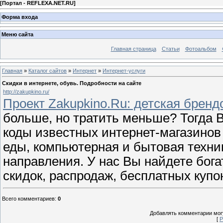
[
Портал - REFLEXA.NET.RU
]
Форма входа
Меню сайта
Главная страница
Статьи
Фотоальбом
Главная
»
Каталог сайтов
»
Интернет
»
Интернет-услуги
Скидки в интернете, обувь. Подробности на сайте
http://zakupkino.ru/
Проект Zakupkino.Ru: детская бренд
больше, но тратить меньше? Тогда 
коды известных интернет-магазинов 
еды, компьютерная и бытовая техни
направления. У нас Вы найдете бог
скидок, распродаж, бесплатных куп
Всего комментариев
:
0
Добавлять комментарии могу
[
Р