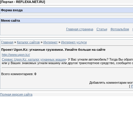
[
Портал - REFLEXA.NET.RU
]
Форма входа
Меню сайта
Главная страница
Статьи
Фотоальбом
Главная
»
Каталог сайтов
»
Интернет
»
Интернет-услуги
Проект Ugon.Kz: угнанные грузовики. Узнайте больше на сайте
http://www.ugon.kz/
Сервис Ugon.Kz: каталог угнанных машин
- У Вас угнали автомобиль? Тогда Вы обрат
или у Ваших знакомых угнали машину или другое транспортное средство, сообщите 
Всего комментариев
:
0
Добавлять комментарии могу
[
Р
Полная версия сайта