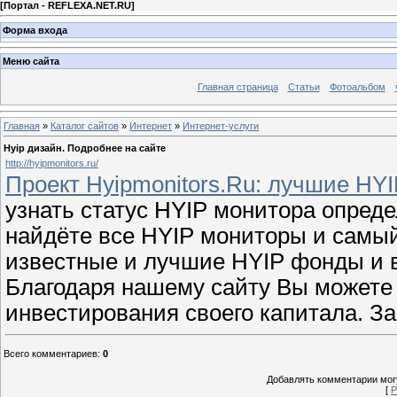
[
Портал - REFLEXA.NET.RU
]
Форма входа
Меню сайта
Главная страница
Статьи
Фотоальбом
Главная
»
Каталог сайтов
»
Интернет
»
Интернет-услуги
Hyip дизайн. Подробнее на сайте
http://hyipmonitors.ru/
Проект Hyipmonitors.Ru: лучшие HYI
узнать статус HYIP монитора опред
найдёте все HYIP мониторы и самы
известные и лучшие HYIP фонды и в
Благодаря нашему сайту Вы можете
инвестирования своего капитала. З
Всего комментариев
:
0
Добавлять комментарии могу
[
Р