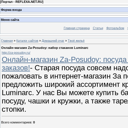
[
Портал - REFLEXA.NET.RU
]
Форма входа
Меню сайта
Главная страница
Статьи
Фотоальбом
Главная
»
Каталог сайтов
»
Домашний очаг
»
Твоё жильё
Онлайн-магазин Za-Posudoy: набор стаканов Luminarc
http://za-posudoy.ru/
Онлайн-магазин Za-Posudoy: посуд
заказов!
- Старая посуда совсем над
пожаловать в интернет-магазин За 
предложить широкий ассортимент к
Luminarc. У нас Вы можете купить б
посуду, чашки и кружки, а также тар
стопки.
Всего комментариев
:
0