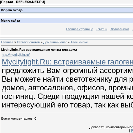
[
Портал - REFLEXA.NET.RU
]
Форма входа
Меню сайта
Главная страница
Статьи
Фотоальбом
Главная
»
Каталог сайтов
»
Домашний очаг
»
Твоё жильё
Mycitylight.Ru: светодиодные ленты для дома
http://mycitylight.ru/
Mycitylight.Ru: встраиваемые галог
предложить Вам огромный ассортиме
Вы можете найти светотехнику для 
домов, автосалонов, офисов, промы
гостиниц. Среди продукции нашей к
интересующий его товар, так как вы
Всего комментариев
:
0
Добавлять комментарии могу
[
Р