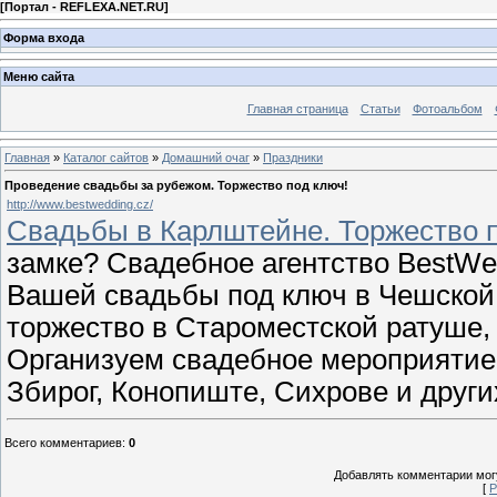
[
Портал - REFLEXA.NET.RU
]
Форма входа
Меню сайта
Главная страница
Статьи
Фотоальбом
Главная
»
Каталог сайтов
»
Домашний очаг
»
Праздники
Проведение свадьбы за рубежом. Торжество под ключ!
http://www.bestwedding.cz/
Свадьбы в Карлштейне. Торжество п
замке? Свадебное агентство BestWed
Вашей свадьбы под ключ в Чешской
торжество в Староместской ратуше,
Организуем свадебное мероприятие 
Збирог, Конопиште, Сихрове и других
Всего комментариев
:
0
Добавлять комментарии могу
[
Р