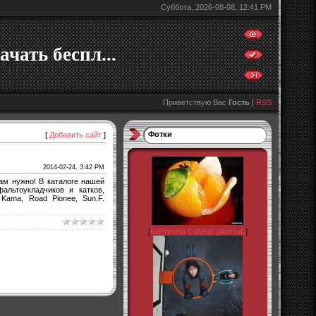
Суббота, 2026-08-08, 12:41 PM
ачать беспл...
Приветствую Вас
Гость
|
RSS
Фотки
[
Добавить сайт
]
2014-02-24, 3:42 PM
ам нужно! В каталоге нашей
альтоукладчиков и катков,
 Kama, Road Pionee, Sun.F.
[
КаРтИнКи СаМыЕ рАзНыЕ
]