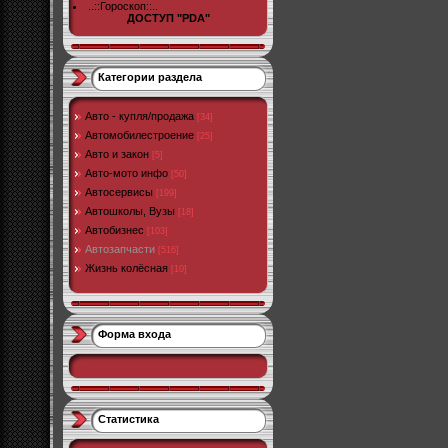
..::Гороскоп::..
ДОСТУП "PDA"
Категории раздела
Авто - купля/продажа
[34]
Автомобилестроение
[25]
Авто и закон
[5]
Авто-мото инфо
[50]
Автосервисы
[199]
Автошколы, Вузы
[18]
Автобизнес
[103]
Автозапчасти
[516]
Жизнь колёсная
[10]
Форма входа
Статистика