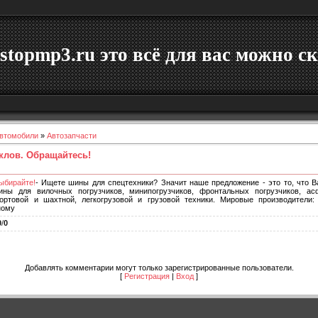
stopmp3.ru это всё для вас можно ск
втомобили
»
Автозапчасти
лов. Обращайтесь!
ыбирайте!
- Ищете шины для спецтехники? Значит наше предложение - это то, что В
ны для вилочных погрузчиков, минипогрузчиков, фронтальных погрузчиков, асф
портовой и шахтной, легкогрузовой и грузовой техники. Мировые производители:
ному
0
/
0
Добавлять комментарии могут только зарегистрированные пользователи.
[
Регистрация
|
Вход
]