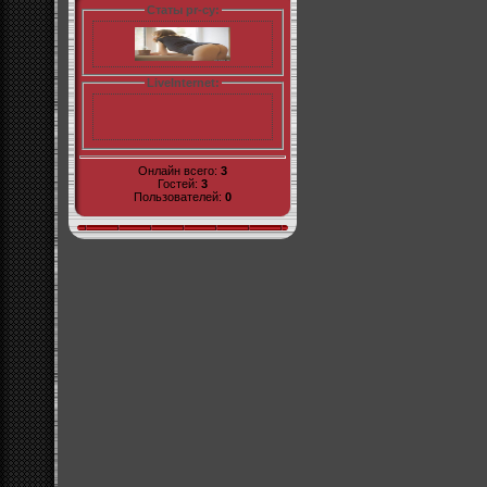
Статы pr-cy:
LiveInternet:
Онлайн всего:
3
Гостей:
3
Пользователей:
0