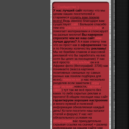
Сообщество :)
У нас лучший сайт
потому что мы
ценим наших посетителей и
стараемся
угодить вам прежде
всего!
Ведь именно благодаря вам
существует
сайт
! Большое спасибо
тем кто
участвует в жизни сайта
и
помогает материалами и спонсирует
на разные мелочи!
Вы наверное
спросите чем же наш сайт
new
лучше других?
А я вам отвечу тем
что он прост как в
оформление
так
и по Низкому количеству
рекламы
!
Мы не бомбим спамом и массовой
рекламой что бы заработать на вас
хотя бы
цент
за посещение) У нас
всё просто
фото альбом
он и в
Африке фото (Фотографий: 3706) как
понимаете (масса картинок
позитивных смешных ну самых
разных как поняли подборка для
всех),
новости тут
у нас несколько
разделов если заметили (
игры
,
кино
,
музыка
, новости,
картинки
,
сфот
) тут так же всё просто без
каких то либо скрытых реклам и
прочего! В общем посещая наш сайт
гарантируем хорошие настроение
и много нужной и полезной
информации обновляемая каждый
день! Кстати посетите наш каталог
статей и форум) У нас нет
обязательного условия на
регистрацию
вас принудительно
скрывая ссылки на скачки! + размер
информации на нашем сайте уже