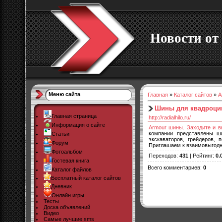
Новости от 
Меню сайта
Главная
»
Каталог сайтов
»
А
Шины для квадроцик
Главная страница
http://radialhilo.ru/
Информация о сайте
Armour шины. Заходите и в
компании представлены ши
Статьи
экскаваторов, грейдеров, 
Форум
Приглашаем к взаимовыгод
Фотоальбом
Переходов
:
431
|
Рейтинг
:
0.
Гостевая книга
Всего комментариев
:
0
Каталог файлов
Бесплатный каталог сайтов
Дневник
Онлайн игры
Тесты
Доска объявлений
Видео
Самые лучшие sms