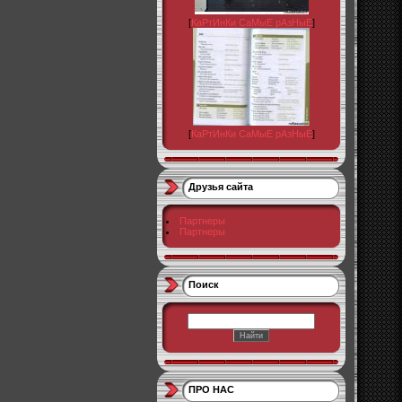
[
КаРтИнКи СаМыЕ рАзНыЕ
]
[
КаРтИнКи СаМыЕ рАзНыЕ
]
Друзья сайта
Партнеры
Партнеры
Поиск
ПРО НАС