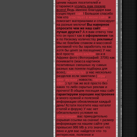
ценим наших посетителей и
стараемся
угодить вам прежде
всего!
Ведь именно благодаря вам
существует
сайт
! Большое спасибо
тем кто
участвует в жизни сайта
и
помогает материалами и спонсирует
на разные мелочи!
Вы наверное
спросите чем же наш сайт
new
лучше других?
А я вам отвечу тем
что он прост как в
оформление
так
и по Низкому количеству
рекламы
!
Мы не бомбим спамом и массовой
рекламой что бы заработать на вас
хотя бы
цент
за посещение) У нас
всё просто
фото альбом
он и в
Африке фото (Фотографий: 3706) как
понимаете (масса картинок
позитивных смешных ну самых
разных как поняли подборка для
всех),
новости тут
у нас несколько
разделов если заметили (
игры
,
кино
,
музыка
, новости,
картинки
,
сфот
) тут так же всё просто без
каких то либо скрытых реклам и
прочего! В общем посещая наш сайт
гарантируем хорошие настроение
и много нужной и полезной
информации обновляемая каждый
день! Кстати посетите наш каталог
статей и форум) У нас нет
обязательного условия на
регистрацию
вас принудительно
скрывая ссылки на скачки! + размер
информации на нашем сайте уже
превысил
986 Mb
а это значит что
явно и для вас найдется что- то
интересное, полезное и