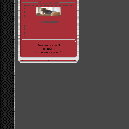
Статы pr-cy:
LiveInternet:
Онлайн всего:
1
Гостей:
1
Пользователей:
0