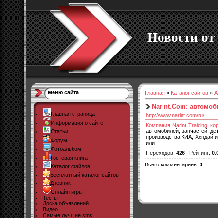
Новости от 
Меню сайта
Главная
»
Каталог сайтов
»
А
Narint.Com: автомоб
Главная страница
http://www.narint.com/ru/
Информация о сайте
Компания Narint Traiding: к
автомобилей, запчастей, де
Статьи
производства КИА, Хендай и
Форум
или
Фотоальбом
Переходов
:
426
|
Рейтинг
:
0.
Гостевая книга
Всего комментариев
:
0
Каталог файлов
Бесплатный каталог сайтов
Дневник
Онлайн игры
Тесты
Доска объявлений
Видео
Самые лучшие sms