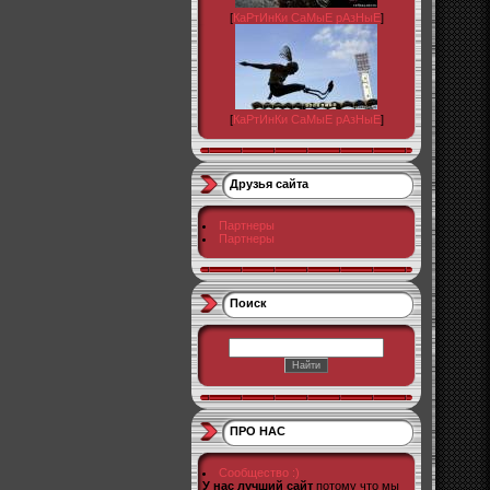
[
КаРтИнКи СаМыЕ рАзНыЕ
]
[
КаРтИнКи СаМыЕ рАзНыЕ
]
Друзья сайта
Партнеры
Партнеры
Поиск
ПРО НАС
Сообщество :)
У нас лучший сайт
потому что мы