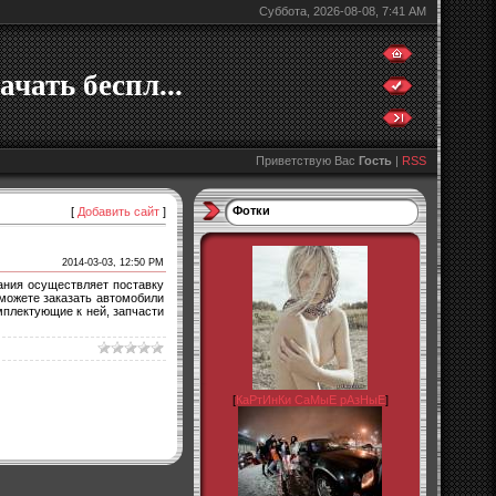
Суббота, 2026-08-08, 7:41 AM
ачать беспл...
Приветствую Вас
Гость
|
RSS
Фотки
[
Добавить сайт
]
2014-03-03, 12:50 PM
пания осуществляет поставку
 можете заказать автомобили
мплектующие к ней, запчасти
[
КаРтИнКи СаМыЕ рАзНыЕ
]