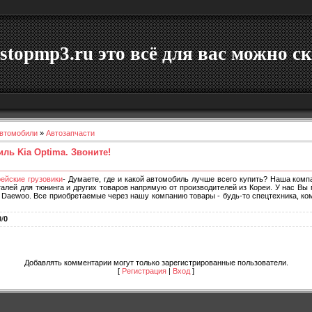
stopmp3.ru это всё для вас можно ск
втомобили
»
Автозапчасти
иль Kia Optima. Звоните!
орейские грузовики
- Думаете, где и какой автомобиль лучше всего купить? Наша ком
талей для тюнинга и других товаров напрямую от производителей из Кореи. У нас Вы
 Daewoo. Все приобретаемые через нашу компанию товары - будь-то спецтехника, ко
0
/
0
Добавлять комментарии могут только зарегистрированные пользователи.
[
Регистрация
|
Вход
]