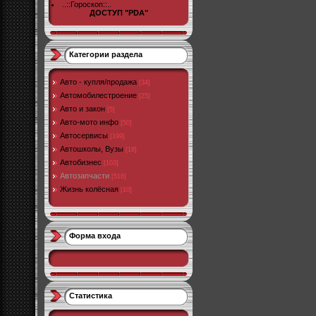
..::Гороскоп::..
ДОСТУП "PDA"
Категории раздела
Авто - купля/продажа
[34]
Автомобилестроение
[25]
Авто и закон
[5]
Авто-мото инфо
[50]
Автосервисы
[199]
Автошколы, Вузы
[18]
Автобизнес
[103]
Автозапчасти
[516]
Жизнь колёсная
[10]
Форма входа
Статистика