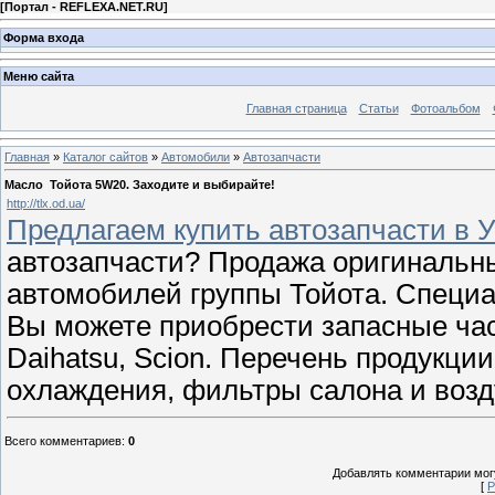
[
Портал - REFLEXA.NET.RU
]
Форма входа
Меню сайта
Главная страница
Статьи
Фотоальбом
Главная
»
Каталог сайтов
»
Автомобили
»
Автозапчасти
Масло Тойота 5W20. Заходите и выбирайте!
http://tlx.od.ua/
Предлагаем купить автозапчасти в У
автозапчасти? Продажа оригинальн
автомобилей группы Тойота. Специа
Вы можете приобрести запасные части
Daihatsu, Scion. Перечень продукци
охлаждения, фильтры салона и воз
Всего комментариев
:
0
Добавлять комментарии могу
[
Р