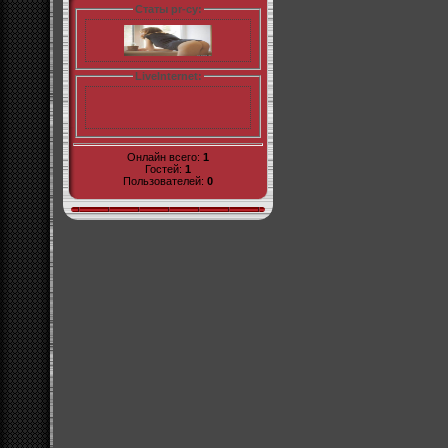
Статы pr-cy:
LiveInternet:
Онлайн всего:
1
Гостей:
1
Пользователей:
0