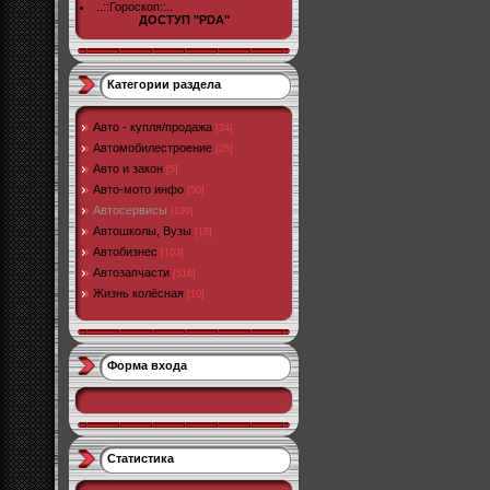
..::Гороскоп::..
ДОСТУП "PDA"
Категории раздела
Авто - купля/продажа
[34]
Автомобилестроение
[25]
Авто и закон
[5]
Авто-мото инфо
[50]
Автосервисы
[199]
Автошколы, Вузы
[18]
Автобизнес
[103]
Автозапчасти
[516]
Жизнь колёсная
[10]
Форма входа
Статистика