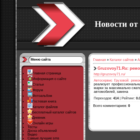
Новости от 
Меню сайта
Главная
»
Каталог сайтов
»
А
Gruzovoy71.Ru: ремо
Главная страница
http://gruzovoy71.ru/
Информация о сайте
Автосервис Грузовой: ремон
реализует профессиональны
Статьи
марки за максимально сжаты
Форум
автомобилей, замена
Фотоальбом
Переходов
:
414
|
Рейтинг
:
0.
Гостевая книга
Всего комментариев
:
0
Каталог файлов
Бесплатный каталог сайтов
Дневник
Онлайн игры
Тесты
Доска объявлений
Видео
Самые лучшие sms