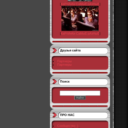
[
КаРтИнКи СаМыЕ рАзНыЕ
]
[
КаРтИнКи СаМыЕ рАзНыЕ
]
Друзья сайта
Партнеры
Партнеры
Поиск
ПРО НАС
Сообщество :)