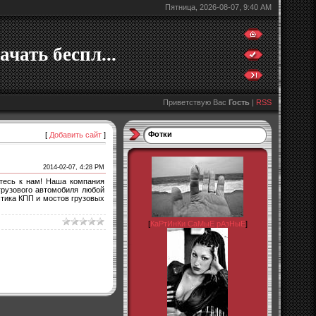
Пятница, 2026-08-07, 9:40 AM
ачать беспл...
Приветствую Вас
Гость
|
RSS
Фотки
[
Добавить сайт
]
2014-02-07, 4:28 PM
тесь к нам! Наша компания
грузового автомобиля любой
стика КПП и мостов грузовых
[
КаРтИнКи СаМыЕ рАзНыЕ
]