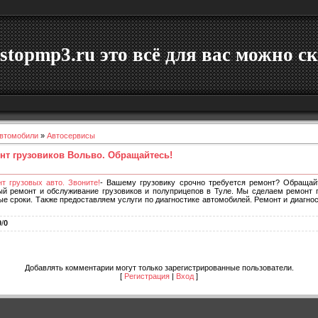
stopmp3.ru это всё для вас можно ск
втомобили
»
Автосервисы
нт грузовиков Вольво. Обращайтесь!
т грузовых авто. Звоните!
- Вашему грузовику срочно требуется ремонт? Обращай
й ремонт и обслуживание грузовиков и полуприцепов в Туле. Мы сделаем ремонт 
е сроки. Также предоставляем услуги по диагностике автомобилей. Ремонт и диагно
0
/
0
Добавлять комментарии могут только зарегистрированные пользователи.
[
Регистрация
|
Вход
]