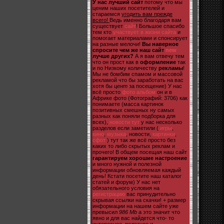
У нас лучший сайт
потому что мы
ценим наших посетителей и
стараемся
угодить вам прежде
всего!
Ведь именно благодаря вам
существует
сайт
! Большое спасибо
тем кто
участвует в жизни сайта
и
помогает материалами и спонсирует
на разные мелочи!
Вы наверное
спросите чем же наш сайт
new
лучше других?
А я вам отвечу тем
что он прост как в
оформление
так
и по Низкому количеству
рекламы
!
Мы не бомбим спамом и массовой
рекламой что бы заработать на вас
хотя бы
цент
за посещение) У нас
всё просто
фото альбом
он и в
Африке фото (Фотографий: 3706) как
понимаете (масса картинок
позитивных смешных ну самых
разных как поняли подборка для
всех),
новости тут
у нас несколько
разделов если заметили (
игры
,
кино
,
музыка
, новости,
картинки
,
сфот
) тут так же всё просто без
каких то либо скрытых реклам и
прочего! В общем посещая наш сайт
гарантируем хорошие настроение
и много нужной и полезной
информации обновляемая каждый
день! Кстати посетите наш каталог
статей и форум) У нас нет
обязательного условия на
регистрацию
вас принудительно
скрывая ссылки на скачки! + размер
информации на нашем сайте уже
превысил
986 Mb
а это значит что
явно и для вас найдется что- то