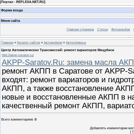
[
Портал - REFLEXA.NET.RU
]
Форма входа
Меню сайта
Главная страница
Статьи
Фотоальбом
Главная
»
Каталог сайтов
»
Автомобили
»
Автосервисы
Центр Автоматических Трансмиссий: ремонт вариаторов Мицубиси
http://akpp-saratov.ru/
AKPP-Saratov.Ru: замена масла АК
ремонт АКПП в Саратове от AKPP-Sa
входят: ремонт вариаторов и гидро
АКПП, а также восстановление АКП
новые и восстановленные АКПП в на
качественный ремонт АКПП, вариат
Всего комментариев
:
0
Добавлять комментарии могу
[
Р