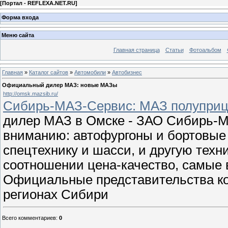
[
Портал - REFLEXA.NET.RU
]
Форма входа
Меню сайта
Главная страница
Статьи
Фотоальбом
Главная
»
Каталог сайтов
»
Автомобили
»
Автобизнес
Официальный дилер МАЗ: новые МАЗы
http://omsk.mazsib.ru/
Сибирь-МАЗ-Сервис: МАЗ полуприц
дилер МАЗ в Омске - ЗАО Сибирь-
вниманию: автофургоны и бортовые
спецтехнику и шасси, и другую тех
соотношении цена-качество, самые 
Официальные представительства к
регионах Сибири
Всего комментариев
:
0