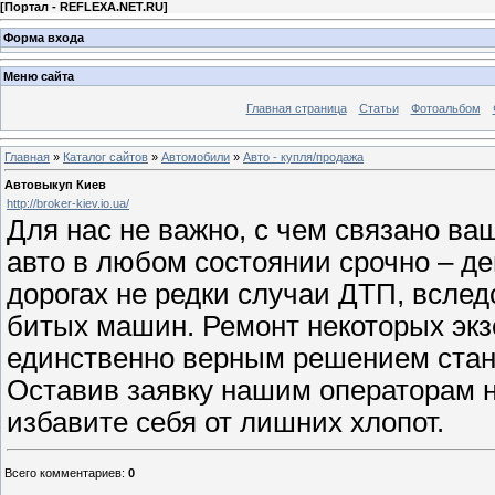
[
Портал - REFLEXA.NET.RU
]
Форма входа
Меню сайта
Главная страница
Статьи
Фотоальбом
Главная
»
Каталог сайтов
»
Автомобили
»
Авто - купля/продажа
Автовыкуп Киев
http://broker-kiev.io.ua/
Для нас не важно, с чем связано ва
авто в любом состоянии срочно – д
дорогах не редки случаи ДТП, всле
битых машин. Ремонт некоторых экз
единственно верным решением стано
Оставив заявку нашим операторам 
избавите себя от лишних хлопот.
Всего комментариев
:
0