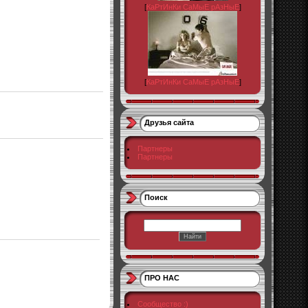
[
КаРтИнКи СаМыЕ рАзНыЕ
]
[
КаРтИнКи СаМыЕ рАзНыЕ
]
Друзья сайта
Партнеры
Партнеры
Поиск
ПРО НАС
Сообщество :)