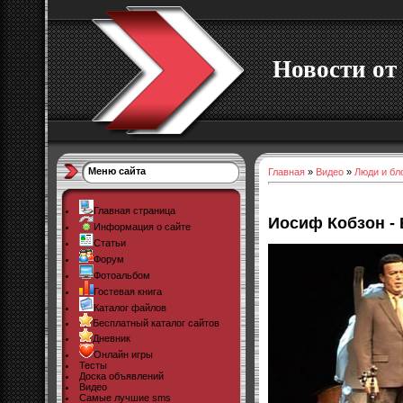
Новости от 
Меню сайта
Главная
»
Видео
»
Люди и бл
Главная страница
Иосиф Кобзон -
Информация о сайте
Статьи
Форум
Фотоальбом
Гостевая книга
Каталог файлов
Бесплатный каталог сайтов
Дневник
Онлайн игры
Тесты
Доска объявлений
Видео
Самые лучшие sms