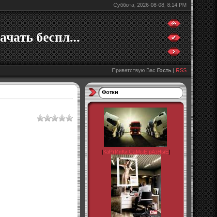
Суббота, 2026-08-08, 8:14 PM
ачать беспл...
Приветствую Вас
Гость
|
RSS
Фотки
[
КаРтИнКи СаМыЕ рАзНыЕ
]