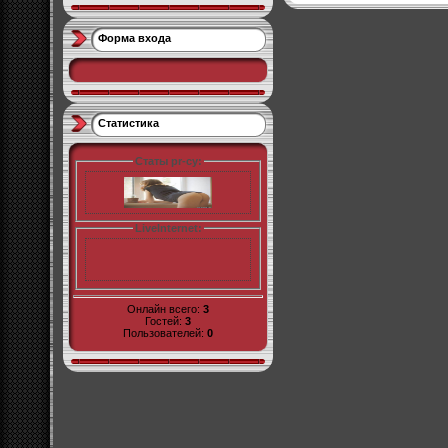
Форма входа
Статистика
Статы pr-cy:
LiveInternet:
Онлайн всего:
3
Гостей:
3
Пользователей:
0