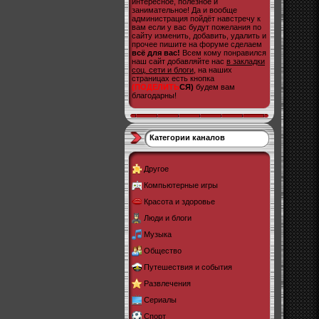
интересное, полезное и
занимательное! Да и вообще
администрация пойдёт навстречу к
вам если у вас будут пожелания по
сайту изменить, добавить, удалить и
прочее пишите на форуме сделаем
всё для вас!
Всем кому понравился
наш сайт добавляйте нас
в закладки
соц. сети и блоги
, на наших
страницах есть кнопка
(ПОДЕЛИТЬ
СЯ)
будем вам
благодарны!
Категории каналов
Другое
Компьютерные игры
Красота и здоровье
Люди и блоги
Музыка
Общество
Путешествия и события
Развлечения
Сериалы
Спорт