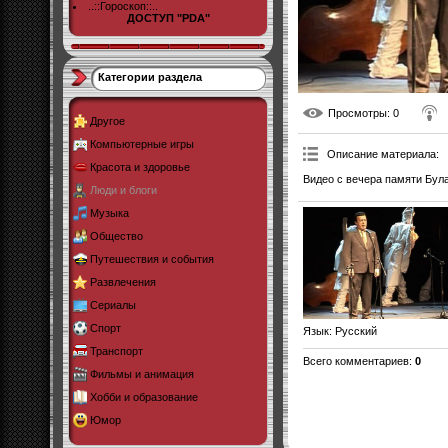
..::Гороскоп::..
ДОСТУП "PDA"
Категории раздела
Просмотры
: 0
Другое
Компьютерные игры
Описание материала
:
Красота и здоровье
Видео с вечера памяти Бул
Люди и блоги
Музыка
Общество
Путешествия и события
Развлечения
Сериалы
Спорт
Язык
: Русский
Транспорт
Всего комментариев
:
0
Фильмы и анимация
Хобби и образование
Юмор