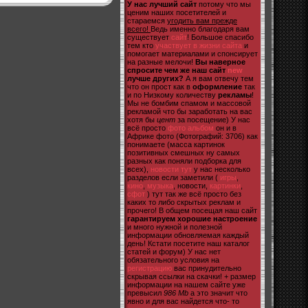
У нас лучший сайт
потому что мы
ценим наших посетителей и
стараемся
угодить вам прежде
всего!
Ведь именно благодаря вам
существует
сайт
! Большое спасибо
тем кто
участвует в жизни сайта
и
помогает материалами и спонсирует
на разные мелочи!
Вы наверное
спросите чем же наш сайт
new
лучше других?
А я вам отвечу тем
что он прост как в
оформление
так
и по Низкому количеству
рекламы
!
Мы не бомбим спамом и массовой
рекламой что бы заработать на вас
хотя бы
цент
за посещение) У нас
всё просто
фото альбом
он и в
Африке фото (Фотографий: 3706) как
понимаете (масса картинок
позитивных смешных ну самых
разных как поняли подборка для
всех),
новости тут
у нас несколько
разделов если заметили (
игры
,
кино
,
музыка
, новости,
картинки
,
сфот
) тут так же всё просто без
каких то либо скрытых реклам и
прочего! В общем посещая наш сайт
гарантируем хорошие настроение
и много нужной и полезной
информации обновляемая каждый
день! Кстати посетите наш каталог
статей и форум) У нас нет
обязательного условия на
регистрацию
вас принудительно
скрывая ссылки на скачки! + размер
информации на нашем сайте уже
превысил
986 Mb
а это значит что
явно и для вас найдется что- то