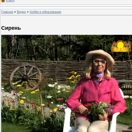
Юмор
Главная
»
Видео
»
Хобби и образование
Сирень