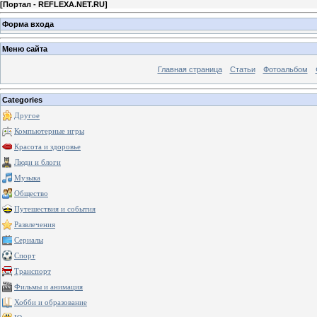
[
Портал - REFLEXA.NET.RU
]
Форма входа
Меню сайта
Главная страница
Статьи
Фотоальбом
Categories
Другое
Компьютерные игры
Красота и здоровье
Люди и блоги
Музыка
Общество
Путешествия и события
Развлечения
Сериалы
Спорт
Транспорт
Фильмы и анимация
Хобби и образование