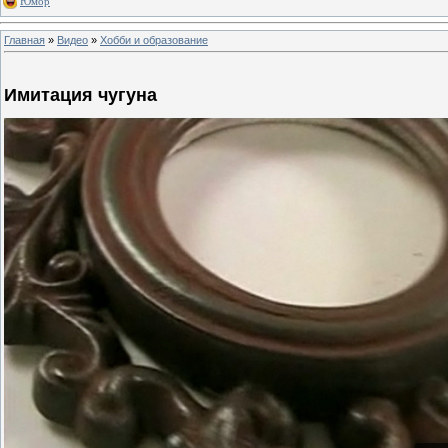
Юмор
Главная
»
Видео
»
Хобби и образование
Имитация чугуна