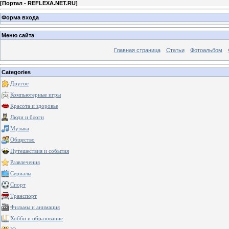
[
Портал - REFLEXA.NET.RU
]
Форма входа
Меню сайта
Главная страница
Статьи
Фотоальбом
Categories
Другое
Компьютерные игры
Красота и здоровье
Люди и блоги
Музыка
Общество
Путешествия и события
Развлечения
Сериалы
Спорт
Транспорт
Фильмы и анимация
Хобби и образование