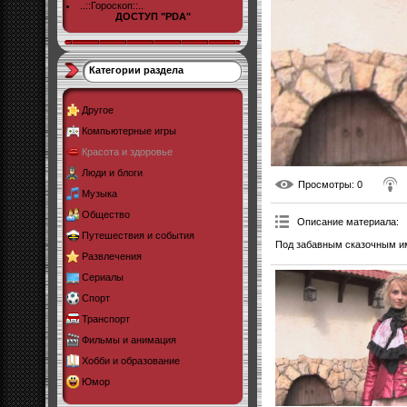
..::Гороскоп::..
ДОСТУП "PDA"
Категории раздела
Другое
Компьютерные игры
Красота и здоровье
Люди и блоги
Просмотры
: 0
Музыка
Общество
Описание материала
:
Путешествия и события
Под забавным сказочным им
Развлечения
Сериалы
Спорт
Транспорт
Фильмы и анимация
Хобби и образование
Юмор