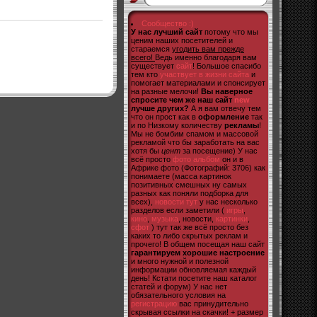
Сообщество :)
У нас лучший сайт
потому что мы
ценим наших посетителей и
стараемся
угодить вам прежде
всего!
Ведь именно благодаря вам
существует
сайт
! Большое спасибо
тем кто
участвует в жизни сайта
и
помогает материалами и спонсирует
на разные мелочи!
Вы наверное
спросите чем же наш сайт
new
лучше других?
А я вам отвечу тем
что он прост как в
оформление
так
и по Низкому количеству
рекламы
!
Мы не бомбим спамом и массовой
рекламой что бы заработать на вас
хотя бы
цент
за посещение) У нас
всё просто
фото альбом
он и в
Африке фото (Фотографий: 3706) как
понимаете (масса картинок
позитивных смешных ну самых
разных как поняли подборка для
всех),
новости тут
у нас несколько
разделов если заметили (
игры
,
кино
,
музыка
, новости,
картинки
,
сфот
) тут так же всё просто без
каких то либо скрытых реклам и
прочего! В общем посещая наш сайт
гарантируем хорошие настроение
и много нужной и полезной
информации обновляемая каждый
день! Кстати посетите наш каталог
статей и форум) У нас нет
обязательного условия на
регистрацию
вас принудительно
скрывая ссылки на скачки! + размер