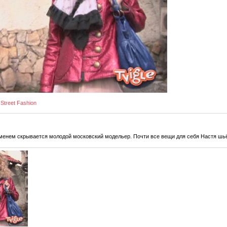
Street Fashion
енем скрывается молодой московский модельер. Почти все вещи для себя Настя шьё