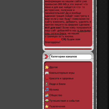
информации на нашем сайте уже
превысил
986 Mb
а это значит что
явно и для вас найдется что- то
интересное, полезное и
занимательное! Да и вообще
администрация пойдёт навстречу к
вам если у вас будут пожелания по
сайту изменить, добавить, удалить и
прочее пишите на форуме сделаем
всё для вас!
Всем кому понравился
наш сайт добавляйте нас
в закладки
соц. сети и блоги
, на наших
страницах есть кнопка
(ПОДЕЛИТЬ
СЯ)
будем вам
благодарны!
Категории каналов
Другое
Компьютерные игры
Красота и здоровье
Люди и блоги
Музыка
Общество
Путешествия и события
Развлечения