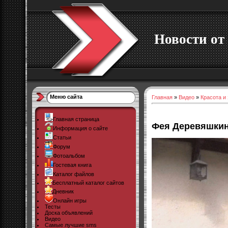
Новости от 
Меню сайта
Главная
»
Видео
»
Красота и
Главная страница
Фея Деревяшки
Информация о сайте
Статьи
Форум
Фотоальбом
Гостевая книга
Каталог файлов
Бесплатный каталог сайтов
Дневник
Онлайн игры
Тесты
Доска объявлений
Видео
Самые лучшие sms