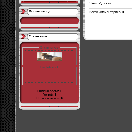
Язык
: Русский
Форма входа
Всего комментариев
:
0
Статистика
Статы pr-cy:
LiveInternet:
Онлайн всего:
1
Гостей:
1
Пользователей:
0