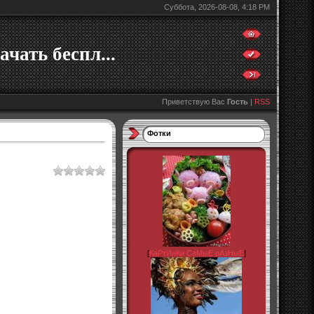
Суббота, 2026-08-08, 4:18 PM
ачать беспл...
Приветствую Вас
Гость
|
RSS
Фотки
[
КаРтИнКи СаМыЕ рАзНыЕ
]