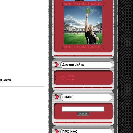
[
КаРтИнКи СаМыЕ рАзНыЕ
]
[
КаРтИнКи СаМыЕ рАзНыЕ
]
Друзья сайта
Партнеры
Партнеры
т сама.
Поиск
ПРО НАС